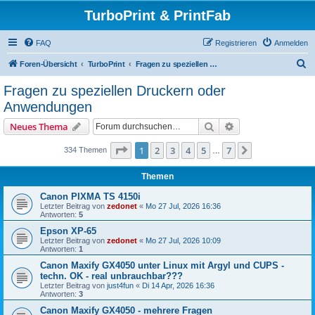
TurboPrint & PrintFab
FAQ
Registrieren
Anmelden
S
Foren-Übersicht
TurboPrint
Fragen zu speziellen Druckern oder Anwendungen
u
Fragen zu speziellen Druckern oder
c
Anwendungen
h
Suche
Erweiterte Suche
Neues Thema
e
Seite
1
von
7
1
2
3
4
5
7
Nächste
334 Themen
…
Themen
Canon PIXMA TS 4150i
Letzter Beitrag von
zedonet
«
Mo 27 Jul, 2026 16:36
Antworten:
5
Epson XP-65
Letzter Beitrag von
zedonet
«
Mo 27 Jul, 2026 10:09
Antworten:
1
Canon Maxify GX4050 unter Linux mit Argyl und CUPS -
techn. OK - real unbrauchbar???
Letzter Beitrag von
just4fun
«
Di 14 Apr, 2026 16:36
Antworten:
3
Canon Maxify GX4050 - mehrere Fragen