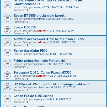
HP PageWide Pro 477 dwt / schwarze Linie im
Graustufenmodus
Letzter Beitrag von
mamo2024
«
Mo 23 Dez, 2024 09:46
Antworten:
4
Epson ET-5850 druckt nicht korrekt
Letzter Beitrag von
ksteinb
«
Mo 16 Sep, 2024 10:52
Antworten:
2
Epson ET-1810
Letzter Beitrag von
zedonet
«
Mi 17 Apr, 2024 11:07
Antworten:
1
Auswahl der Schwarz-TInte beim Epson ET-8550
Letzter Beitrag von
zedonet
«
Di 17 Okt, 2023 16:35
Antworten:
1
Epson SureColor F500
Letzter Beitrag von
rvogel
«
Mi 11 Okt, 2023 20:48
Fehler turboprint - kein Farbdruck?
Letzter Beitrag von
jojoax
«
Fr 06 Okt, 2023 09:14
Antworten:
2
Turboprint 2.54-1, Canon Pixma MX330
Letzter Beitrag von
zedonet
«
Mo 04 Sep, 2023 14:58
Antworten:
3
HP Officejet: Wartung/Druckkopf reinigen geht nicht
Letzter Beitrag von
schackhe
«
Mi 26 Jul, 2023 07:22
Antworten:
5
Canon PIXMA G4510series
Letzter Beitrag von
gindy
«
Do 02 Feb, 2023 21:11
Antworten:
1