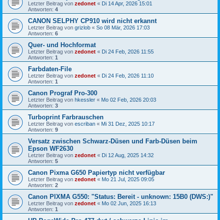
Letzter Beitrag von
zedonet
«
Di 14 Apr, 2026 15:01
Antworten:
4
CANON SELPHY CP910 wird nicht erkannt
Letzter Beitrag von
grizlob
«
So 08 Mär, 2026 17:03
Antworten:
6
Quer- und Hochformat
Letzter Beitrag von
zedonet
«
Di 24 Feb, 2026 11:55
Antworten:
1
Farbdaten-File
Letzter Beitrag von
zedonet
«
Di 24 Feb, 2026 11:10
Antworten:
1
Canon Prograf Pro-300
Letzter Beitrag von
hkessler
«
Mo 02 Feb, 2026 20:03
Antworten:
3
Turboprint Farbrauschen
Letzter Beitrag von
escriban
«
Mi 31 Dez, 2025 10:17
Antworten:
9
Versatz zwischen Schwarz-Düsen und Farb-Düsen beim
Epson WF2630
Letzter Beitrag von
zedonet
«
Di 12 Aug, 2025 14:32
Antworten:
5
Canon Pixma G650 Papiertyp nicht verfügbar
Letzter Beitrag von
zedonet
«
Mo 21 Jul, 2025 09:05
Antworten:
2
Canon PIXMA G550: "Status: Bereit - unknown: 15B0 (DWS:)"
Letzter Beitrag von
zedonet
«
Mo 02 Jun, 2025 16:13
Antworten:
1