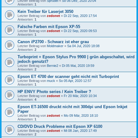
Letzter Beitrag von
Sprudel
«
So 06 Dez, 2020 20:04
Antworten:
1
Kein Treiber für Laserjet 3050
Letzter Beitrag von
zedonet
«
Di 22 Sep, 2020 17:54
Antworten:
1
Falsche Farben mit Epson XP-55
Letzter Beitrag von
zedonet
«
Di 22 Sep, 2020 09:53
Antworten:
1
Canon iP2700 - Schwarz ist eher grau
Letzter Beitrag von
Moldmaker
«
Sa 04 Jul, 2020 18:08
Antworten:
2
Turboprint + Epson Stylus Pro 9900 | grün abgeschaltet, wird
jedoch genutzt?
Letzter Beitrag von
Bernie2
«
Di 05 Mai, 2020 19:59
Antworten:
2
Epson ET 4700 der scanner geht nicht mit Turboprint
Letzter Beitrag von
muck
«
So 05 Apr, 2020 12:57
Antworten:
1
HP ENVY Photo series / Kein Treiber ?
Letzter Beitrag von
zedonet
«
Fr 20 Mär, 2020 10:34
Antworten:
4
Epson ET-16500 druckt nicht mit 300dpi und Epson Inkjet
Paper
Letzter Beitrag von
zedonet
«
Mo 09 Mär, 2020 18:10
Antworten:
1
CD/DVD Druck Probleme mit Epson XP 6100
Letzter Beitrag von
zedonet
«
Mi 08 Jan, 2020 17:49
Antworten:
2