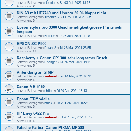
Letzter Beitrag von
pieppiep
«
Sa 03 Jul, 2021 18:16
Antworten:
2
DIN A3 mit HP7740 und Ubuntu 20.04 klappt nicht
Letzter Beitrag von
Treebitz17
«
Fr 25 Jun, 2021 23:15
Antworten:
3
Epson stylus pro 9900 Geschwindigkeit grosse Prints sehr
langsam
Letzter Beitrag von
Bernie2
«
Fr 25 Jun, 2021 11:10
EPSON SC-P900
Letzter Beitrag von
RolandS
«
Mi 26 Mai, 2021 23:55
Antworten:
12
Raspberry + Canon CP1300 sehr langsamer Druck
Letzter Beitrag von
Changer
«
Mi 26 Mai, 2021 19:15
Antworten:
5
Anbindung an GIMP
Letzter Beitrag von
zedonet
«
Fr 14 Mai, 2021 10:34
Antworten:
1
Canon MB-5450
Letzter Beitrag von
philipp
«
Di 20 Apr, 2021 18:13
Epson ET-Modelle
Letzter Beitrag von
muck
«
Do 25 Feb, 2021 16:23
Antworten:
3
HP Envy 6422 Pro
Letzter Beitrag von
zedonet
«
Do 07 Jan, 2021 11:47
Antworten:
1
Falsche Farben Canon PIXMA MP500