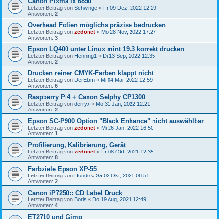
Canon Pixma ix 6850
Letzter Beitrag von
Schwinge
«
Fr 09 Dez, 2022 12:29
Antworten:
2
Overhead Folien möglichs präzise bedrucken
Letzter Beitrag von
zedonet
«
Mo 28 Nov, 2022 17:27
Antworten:
3
Epson LQ400 unter Linux mint 19.3 korrekt drucken
Letzter Beitrag von
Henning1
«
Di 13 Sep, 2022 12:35
Antworten:
2
Drucken reiner CMYK-Farben klappt nicht
Letzter Beitrag von
DerElam
«
Mi 04 Mai, 2022 12:59
Antworten:
6
Raspberry Pi4 + Canon Selphy CP1300
Letzter Beitrag von
derryx
«
Mo 31 Jan, 2022 12:21
Antworten:
2
Epson SC-P900 Option "Black Enhance" nicht auswählbar
Letzter Beitrag von
zedonet
«
Mi 26 Jan, 2022 16:50
Antworten:
1
Profilierung, Kalibrierung, Gerät
Letzter Beitrag von
zedonet
«
Fr 08 Okt, 2021 12:35
Antworten:
8
Farbziele Epson XP-55
Letzter Beitrag von
Hondo
«
Sa 02 Okt, 2021 08:51
Antworten:
2
Canon iP7250:: CD Label Druck
Letzter Beitrag von
Boris
«
Do 19 Aug, 2021 12:49
Antworten:
4
ET2710 und Gimp