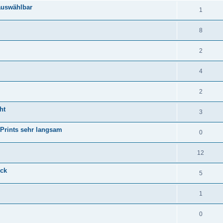
auswählbar
1
8
2
4
2
ht
3
 Prints sehr langsam
0
12
uck
5
1
0