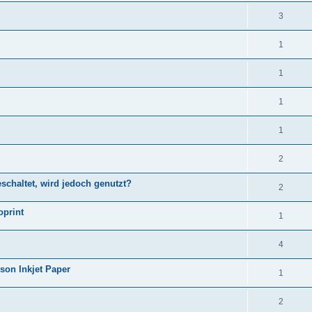
3
1
1
1
1
2
schaltet, wird jedoch genutzt?
2
oprint
1
4
son Inkjet Paper
1
2