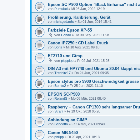
Epson SC-P900 Option "Black Enhance" nicht 
von
Pumukel
»
Mi 26 Jan, 2022 12:19
Profilierung, Kalibrierung, Gerät
von
nichtgedacht
»
So 01 Jun, 2014 15:41
Farbziele Epson XP-55
von
Hondo
»
Do 30 Sep, 2021 11:58
Canon iP7250:: CD Label Druck
von
Boris
»
Mi 18 Aug, 2021 09:18
ET2710 und Gimp
von
pieppiep
»
Fr 02 Jul, 2021 15:25
DIN A3 mit HP7740 und Ubuntu 20.04 klappt nic
von
Treebitz17
»
Do 24 Jun, 2021 09:35
Epson stylus pro 9900 Geschwindigkeit grosse
von
Bernie2
»
Fr 25 Jun, 2021 11:10
EPSON SC-P900
von
RolandS
»
Mo 08 Mär, 2021 08:40
Raspberry + Canon CP1300 sehr langsamer Dr
von
Strahl
»
Fr 19 Okt, 2018 05:20
Anbindung an GIMP
von
Bencotto
»
Fr 14 Mai, 2021 09:40
Canon MB-5450
von
philipp
»
Di 20 Apr, 2021 18:13