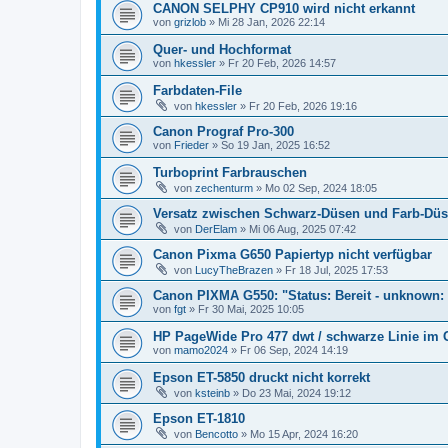
CANON SELPHY CP910 wird nicht erkannt
von
grizlob
»
Mi 28 Jan, 2026 22:14
Quer- und Hochformat
von
hkessler
»
Fr 20 Feb, 2026 14:57
Farbdaten-File
von
hkessler
»
Fr 20 Feb, 2026 19:16
Canon Prograf Pro-300
von
Frieder
»
So 19 Jan, 2025 16:52
Turboprint Farbrauschen
von
zechenturm
»
Mo 02 Sep, 2024 18:05
Versatz zwischen Schwarz-Düsen und Farb-Dü
von
DerElam
»
Mi 06 Aug, 2025 07:42
Canon Pixma G650 Papiertyp nicht verfügbar
von
LucyTheBrazen
»
Fr 18 Jul, 2025 17:53
Canon PIXMA G550: "Status: Bereit - unknown:
von
fgt
»
Fr 30 Mai, 2025 10:05
HP PageWide Pro 477 dwt / schwarze Linie im
von
mamo2024
»
Fr 06 Sep, 2024 14:19
Epson ET-5850 druckt nicht korrekt
von
ksteinb
»
Do 23 Mai, 2024 19:12
Epson ET-1810
von
Bencotto
»
Mo 15 Apr, 2024 16:20