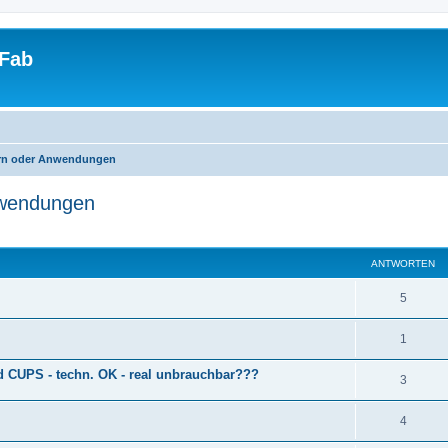
tFab
ern oder Anwendungen
nwendungen
eiterte Suche
ANTWORTEN
5
1
d CUPS - techn. OK - real unbrauchbar???
3
4