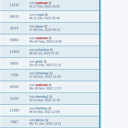
von
zedonet
12242
Di 17 Okt, 2023 16:35
von
rvogel
38431
Mi 11 Okt, 2023 20:48
von
jojoax
8833
Fr 06 Okt, 2023 09:14
von
zedonet
8984
Mo 04 Sep, 2023 14:58
von
schackhe
11663
Mi 26 Jul, 2023 07:22
von
gindy
6905
Do 02 Feb, 2023 21:11
von
Schwinge
7708
Fr 09 Dez, 2022 12:29
von
zedonet
8559
Mo 28 Nov, 2022 17:27
von
Henning1
8100
Di 13 Sep, 2022 12:35
von
DerElam
11392
Mi 04 Mai, 2022 12:59
von
derryx
7897
Mo 31 Jan, 2022 12:21