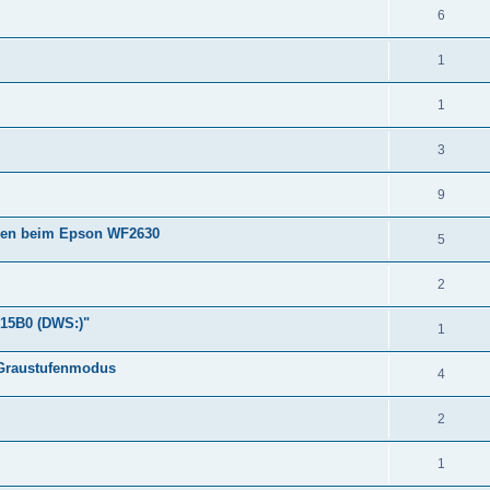
6
1
1
3
9
sen beim Epson WF2630
5
2
 15B0 (DWS:)"
1
 Graustufenmodus
4
2
1