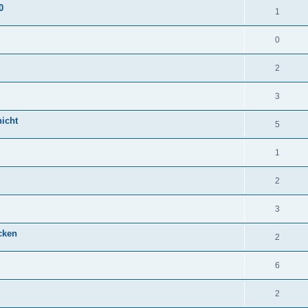
0
1
0
2
3
nicht
5
1
2
3
cken
2
6
2