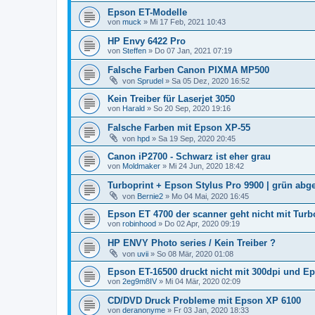
Epson ET-Modelle
von
muck
»
Mi 17 Feb, 2021 10:43
HP Envy 6422 Pro
von
Steffen
»
Do 07 Jan, 2021 07:19
Falsche Farben Canon PIXMA MP500
von
Sprudel
»
Sa 05 Dez, 2020 16:52
Kein Treiber für Laserjet 3050
von
Harald
»
So 20 Sep, 2020 19:16
Falsche Farben mit Epson XP-55
von
hpd
»
Sa 19 Sep, 2020 20:45
Canon iP2700 - Schwarz ist eher grau
von
Moldmaker
»
Mi 24 Jun, 2020 18:42
Turboprint + Epson Stylus Pro 9900 | grün abge
von
Bernie2
»
Mo 04 Mai, 2020 16:45
Epson ET 4700 der scanner geht nicht mit Turb
von
robinhood
»
Do 02 Apr, 2020 09:19
HP ENVY Photo series / Kein Treiber ?
von
uvii
»
So 08 Mär, 2020 01:08
Epson ET-16500 druckt nicht mit 300dpi und Ep
von
2eg9m8IV
»
Mi 04 Mär, 2020 02:09
CD/DVD Druck Probleme mit Epson XP 6100
von
deranonyme
»
Fr 03 Jan, 2020 18:33