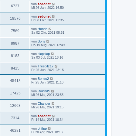
von
zedonet
6727
Mi 26 Jan, 2022 16:50
von
zedonet
18576
Fr 08 Okt, 2021 12:35
von
Hondo
7589
Sa 02 Okt, 2021 08:51
von
Boris
8987
Do 19 Aug, 2021 12:49
von
pieppiep
8183
Sa 03 Jul, 2021 18:16
von
Treebitz17
8425
Fr 25 Jun, 2021 23:15
von
Bernie2
45418
Fr 25 Jun, 2021 11:10
von
RolandS
17425
Mi 26 Mai, 2021 23:55
von
Changer
12663
Mi 26 Mai, 2021 19:15
von
zedonet
7314
Fr 14 Mai, 2021 10:34
von
philipp
46281
Di 20 Apr, 2021 18:13