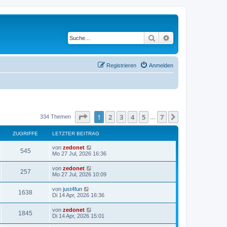
Suche
Erweiterte Suche
Registrieren
Anmelden
Seite
1
von
7
1
2
3
4
5
7
Nächste
334 Themen
…
ZUGRIFFE
LETZTER BEITRAG
von
zedonet
545
Mo 27 Jul, 2026 16:36
von
zedonet
257
Mo 27 Jul, 2026 10:09
von
just4fun
1638
Di 14 Apr, 2026 16:36
von
zedonet
1845
Di 14 Apr, 2026 15:01