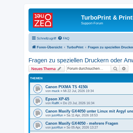
TurboPrint & Prin
Support-Forum
Schnellzugriff
FAQ
Foren-Übersicht
TurboPrint
Fragen zu speziellen Druck
Fragen zu speziellen Druckern oder A
Suche
Erw
Neues Thema
THEMEN
Canon PIXMA TS 4150i
von
muck
»
Mi 22 Jul, 2026 19:34
Epson XP-65
von
RalfK
»
Do 23 Jul, 2026 16:34
Canon Maxify GX4050 unter Linux mit Argyl un
von
just4fun
»
Sa 11 Apr, 2026 18:53
Canon Maxify GX4050 - mehrere Fragen
von
just4fun
»
So 05 Apr, 2026 13:27