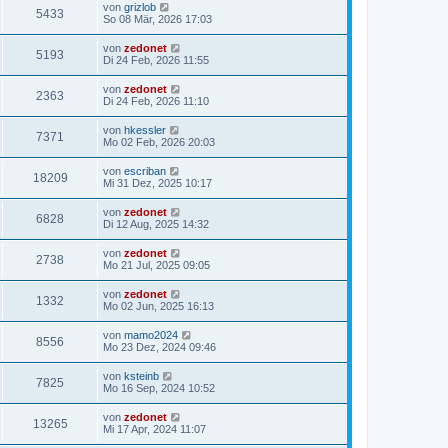
von
grizlob
5433
So 08 Mär, 2026 17:03
von
zedonet
5193
Di 24 Feb, 2026 11:55
von
zedonet
2363
Di 24 Feb, 2026 11:10
von
hkessler
7371
Mo 02 Feb, 2026 20:03
von
escriban
18209
Mi 31 Dez, 2025 10:17
von
zedonet
6828
Di 12 Aug, 2025 14:32
von
zedonet
2738
Mo 21 Jul, 2025 09:05
von
zedonet
1332
Mo 02 Jun, 2025 16:13
von
mamo2024
8556
Mo 23 Dez, 2024 09:46
von
ksteinb
7825
Mo 16 Sep, 2024 10:52
von
zedonet
13265
Mi 17 Apr, 2024 11:07