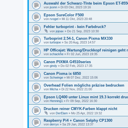
Auswahl der Schwarz-TInte beim Epson ET-855
von
jsonn
»
Di 03 Okt, 2023 19:16
Epson SureColor F500
von
rvogel
»
Mi 11 Okt, 2023 20:48
Fehler turboprint - kein Farbdruck?
von
jojoax
»
Do 21 Sep, 2023 10:30
Turboprint 2.54-1, Canon Pixma MX330
von
turbojoe
»
So 20 Aug, 2023 14:57
HP Officejet: Wartung/Druckkopf reinigen geht 
von
schackhe
»
Fr 02 Jun, 2023 19:35
Canon PIXMA G4510series
von
gindy
»
Do 02 Feb, 2023 17:35
Canon Pixma ix 6850
von
Schwinge
»
Mi 07 Dez, 2022 15:06
Overhead Folien möglichs präzise bedrucken
von
Micha
»
Di 22 Nov, 2022 21:00
Epson LQ400 unter Linux mint 19.3 korrekt dru
von
Henning1
»
Fr 09 Sep, 2022 16:30
Drucken reiner CMYK-Farben klappt nicht
von
DerElam
»
Mo 25 Apr, 2022 19:32
Raspberry Pi4 + Canon Selphy CP1300
von
derryx
»
Sa 29 Jan, 2022 13:37