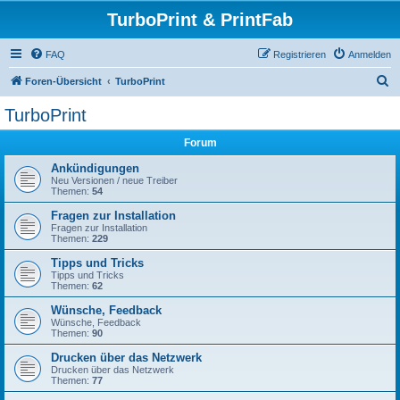
TurboPrint & PrintFab
FAQ
Registrieren
Anmelden
S
Foren-Übersicht
TurboPrint
u
TurboPrint
c
Forum
h
e
Ankündigungen
Neu Versionen / neue Treiber
Themen:
54
Fragen zur Installation
Fragen zur Installation
Themen:
229
Tipps und Tricks
Tipps und Tricks
Themen:
62
Wünsche, Feedback
Wünsche, Feedback
Themen:
90
Drucken über das Netzwerk
Drucken über das Netzwerk
Themen:
77