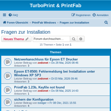
TurboPrint & PrintFab
FAQ
Registrieren
Anmelden
S
Foren-Übersicht
PrintFab Windows
Fragen zur Installation
u
Fragen zur Installation
c
Suche
Erweiterte Suche
Neues Thema
h
15 Themen • Seite
1
von
1
e
Themen
Netzwerkanschluss für Epson ET Drucker
Letzter Beitrag von
zedonet
«
Do 28 Mai, 2026 08:46
Antworten:
3
Epson ET-8500: Fehlermeldung bei Installation unter
Windows XP SP3
Letzter Beitrag von
zedonet
«
Di 03 Mär, 2026 09:46
Antworten:
3
PrintFab 1.23b, Keyfile not found
Letzter Beitrag von
zedonet
«
Do 08 Mai, 2025 14:43
Antworten:
1
sichern der Konfiguration
Letzter Beitrag von
tsteiger
«
Fr 08 Okt, 2021 15:55
Antworten:
4