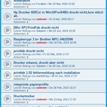
Installation
Letzter Beitrag von
Feralkid
«
Mo 25 Mai, 2020 15:02
Antworten:
2
Hp Drucker 820Cxi in Win10Pro/64Bit druckt nicht,bzw stürzt
ab.
Letzter Beitrag von
zedonet
«
Di 14 Apr, 2020 09:17
Antworten:
1
[Win XP] PrintFab druckt nicht
Letzter Beitrag von
Sabaton
«
Mo 03 Jun, 2019 19:28
Antworten:
3
Raspberrypi 3 b+ Brother MFC-J4625DW
Letzter Beitrag von
zedonet
«
Mo 18 Feb, 2019 18:39
Antworten:
1
printfab druckt nicht
Letzter Beitrag von
Pim
«
Fr 02 Mär, 2018 17:47
Antworten:
2
Drucker erkannt, druckt aber nicht
Letzter Beitrag von
Sabaton
«
So 28 Jan, 2018 13:20
printfab 1.02 fehlermeldung nach installation
Letzter Beitrag von
martin0reg
«
Mi 15 Jun, 2016 17:27
Antworten:
7
integrierte papierprofile
Letzter Beitrag von
zedonet
«
Do 26 Feb, 2015 10:27
Antworten:
1
Druckertreiber
Letzter Beitrag von
zedonet
«
Mo 13 Aug, 2012 17:25
Antworten:
1