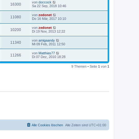
von
doccock
16300
Sa 22 Sep, 2018 10:46
von
zedonet
11080
Do 16 Mär, 2017 10:10
von
zedonet
10200
Di 19 Nov, 2013 12:22
von
amigaandy
11340
Mi 09 Feb, 2011 12:50
von
Matthias77
11266
Di 07 Dez, 2010 18:28
9 Themen • Seite
1
von
1
Alle Cookies löschen
Alle Zeiten sind
UTC+01:00