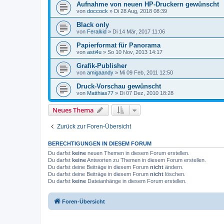
Aufnahme von neuen HP-Druckern gewünscht
von
doccock
»
Di 28 Aug, 2018 08:39
Black only
von
Feralkid
»
Di 14 Mär, 2017 11:06
Papierformat für Panorama
von
asti4u
»
So 10 Nov, 2013 14:17
Grafik-Publisher
von
amigaandy
»
Mi 09 Feb, 2011 12:50
Druck-Vorschau gewünscht
von
Matthias77
»
Di 07 Dez, 2010 18:28
Neues Thema
Zurück zur Foren-Übersicht
BERECHTIGUNGEN IN DIESEM FORUM
Du darfst
keine
neuen Themen in diesem Forum erstellen.
Du darfst
keine
Antworten zu Themen in diesem Forum erstellen.
Du darfst deine Beiträge in diesem Forum
nicht
ändern.
Du darfst deine Beiträge in diesem Forum
nicht
löschen.
Du darfst
keine
Dateianhänge in diesem Forum erstellen.
Foren-Übersicht