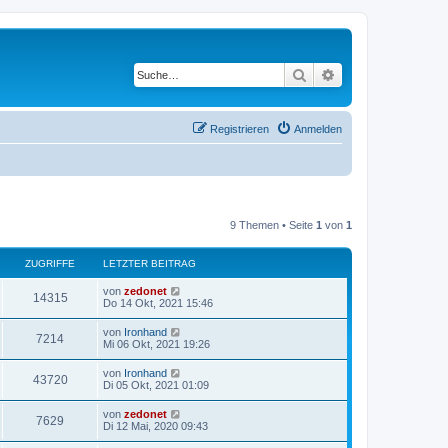
Suche
Erweiterte Suche
Registrieren
Anmelden
9 Themen • Seite
1
von
1
ZUGRIFFE
LETZTER BEITRAG
von
zedonet
14315
Do 14 Okt, 2021 15:46
von
Ironhand
7214
Mi 06 Okt, 2021 19:26
von
Ironhand
43720
Di 05 Okt, 2021 01:09
von
zedonet
7629
Di 12 Mai, 2020 09:43