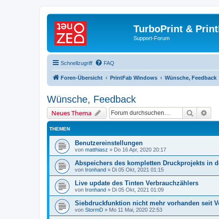
TurboPrint & Prin
Support-Forum
Schnellzugriff
FAQ
Foren-Übersicht
PrintFab Windows
Wünsche, Feedback
Wünsche, Feedback
Suche
Erw
Neues Thema
THEMEN
Benutzereinstellungen
von
matthiasz
»
Do 16 Apr, 2020 20:17
Abspeichers des kompletten Druckprojekts in 
von
Ironhand
»
Di 05 Okt, 2021 01:15
Live update des Tinten Verbrauchzählers
von
Ironhand
»
Di 05 Okt, 2021 01:09
Siebdruckfunktion nicht mehr vorhanden seit V
von
StormD
»
Mo 11 Mai, 2020 22:53