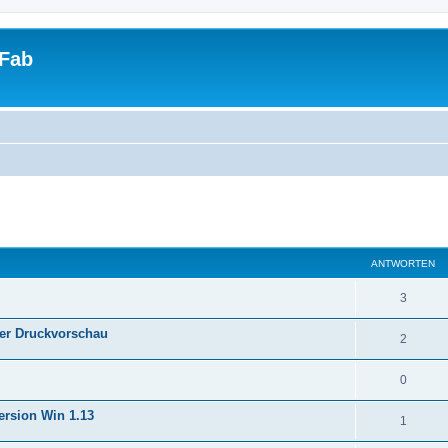
tFab
eiterte Suche
ANTWORTEN
3
der Druckvorschau
2
0
ersion Win 1.13
1