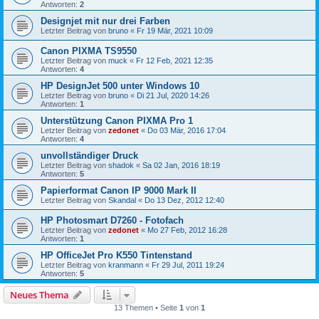
Antworten:
2
Designjet mit nur drei Farben
Letzter Beitrag von
bruno
«
Fr 19 Mär, 2021 10:09
Canon PIXMA TS9550
Letzter Beitrag von
muck
«
Fr 12 Feb, 2021 12:35
Antworten:
4
HP DesignJet 500 unter Windows 10
Letzter Beitrag von
bruno
«
Di 21 Jul, 2020 14:26
Antworten:
1
Unterstützung Canon PIXMA Pro 1
Letzter Beitrag von
zedonet
«
Do 03 Mär, 2016 17:04
Antworten:
4
unvollständiger Druck
Letzter Beitrag von
shadok
«
Sa 02 Jan, 2016 18:19
Antworten:
5
Papierformat Canon IP 9000 Mark II
Letzter Beitrag von
Skandal
«
Do 13 Dez, 2012 12:40
HP Photosmart D7260 - Fotofach
Letzter Beitrag von
zedonet
«
Mo 27 Feb, 2012 16:28
Antworten:
1
HP OfficeJet Pro K550 Tintenstand
Letzter Beitrag von
kranmann
«
Fr 29 Jul, 2011 19:24
Antworten:
5
Neues Thema
13 Themen • Seite
1
von
1