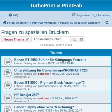
TurboPrint & PrintFab
FAQ
Registrieren
Anmelden
S
Foren-Übersicht
PrintFab Windows
Fragen zu speziellen Druckern
u
Fragen zu speziellen Druckern
c
Suche
Erweiterte Suche
Neues Thema
h
13 Themen • Seite
1
von
1
e
Themen
Epson ET 8550 Zufuhr für Sättigungs Testzeile
Letzter Beitrag von
bruno
«
Di 21 Jul, 2026 19:46
Unterstützung für Canon imagePROGRAF TC20
Letzter Beitrag von
zedonet
«
Mo 22 Jun, 2026 11:51
Antworten:
3
Epson ET-8550 - Pigment Black "erzwingen"?
Letzter Beitrag von
paulstonehope
«
So 09 Mär, 2025 18:16
Antworten:
2
HP Deskjet 2547
Letzter Beitrag von
zedonet
«
Di 09 Jan, 2024 14:28
Antworten:
1
Canon Selphy ohne Scharfzeichnung?
Letzter Beitrag von
beitiCr73BB
«
Mo 25 Jul, 2022 20:47