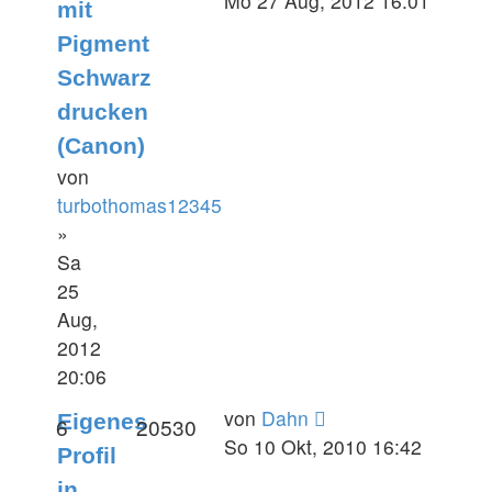
Mo 27 Aug, 2012 16:01
mit
Pigment
Schwarz
drucken
(Canon)
von
turbothomas12345
»
Sa
25
Aug,
2012
20:06
von
Dahn
Eigenes
6
20530
So 10 Okt, 2010 16:42
Profil
in