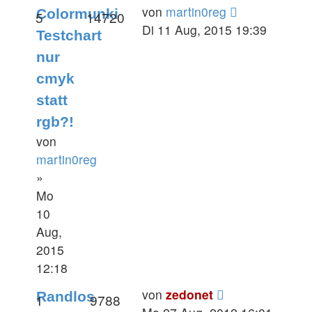
von
martin0reg
Colormunki
5
14720
Di 11 Aug, 2015 19:39
Testchart
nur
cmyk
statt
rgb?!
von
martin0reg
»
Mo
10
Aug,
2015
12:18
von
zedonet
Randlos
1
9788