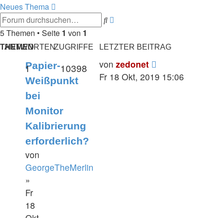
Neues Thema
Suche
Erweiterte
Suche
5 Themen • Seite
1
von
1
THEMEN
ANTWORTEN
ZUGRIFFE
LETZTER BEITRAG
von
zedonet
Papier-
1
10398
Fr 18 Okt, 2019 15:06
Weißpunkt
bei
Monitor
Kalibrierung
erforderlich?
von
GeorgeTheMerlin
»
Fr
18
Okt,