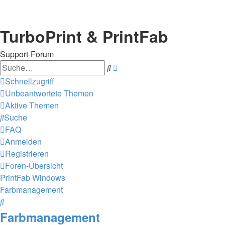
TurboPrint & PrintFab
Support-Forum
Suche
Erweiterte
Suche
Schnellzugriff
Unbeantwortete Themen
Aktive Themen
Suche
FAQ
Anmelden
Registrieren
Foren-Übersicht
PrintFab Windows
Farbmanagement
Suche
Farbmanagement