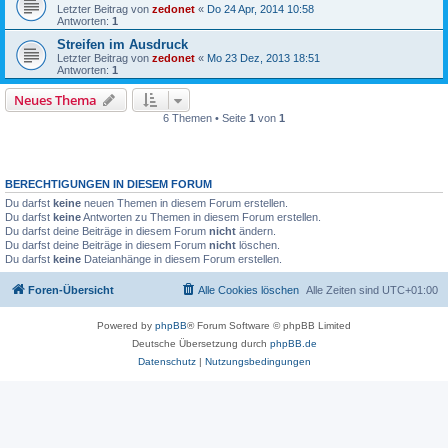
Letzter Beitrag von
zedonet
«
Do 24 Apr, 2014 10:58
Antworten:
1
Streifen im Ausdruck
Letzter Beitrag von
zedonet
«
Mo 23 Dez, 2013 18:51
Antworten:
1
Neues Thema
6 Themen • Seite
1
von
1
BERECHTIGUNGEN IN DIESEM FORUM
Du darfst
keine
neuen Themen in diesem Forum erstellen.
Du darfst
keine
Antworten zu Themen in diesem Forum erstellen.
Du darfst deine Beiträge in diesem Forum
nicht
ändern.
Du darfst deine Beiträge in diesem Forum
nicht
löschen.
Du darfst
keine
Dateianhänge in diesem Forum erstellen.
Foren-Übersicht
Alle Cookies löschen
Alle Zeiten sind
UTC+01:00
Powered by
phpBB
® Forum Software © phpBB Limited
Deutsche Übersetzung durch
phpBB.de
Datenschutz
|
Nutzungsbedingungen