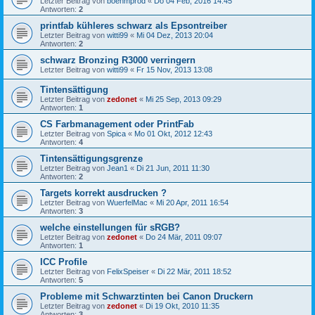
Letzter Beitrag von
boehmprod
«
Do 04 Feb, 2016 14:45
Antworten:
2
printfab kühleres schwarz als Epsontreiber
Letzter Beitrag von
witti99
«
Mi 04 Dez, 2013 20:04
Antworten:
2
schwarz Bronzing R3000 verringern
Letzter Beitrag von
witti99
«
Fr 15 Nov, 2013 13:08
Tintensättigung
Letzter Beitrag von
zedonet
«
Mi 25 Sep, 2013 09:29
Antworten:
1
CS Farbmanagement oder PrintFab
Letzter Beitrag von
Spica
«
Mo 01 Okt, 2012 12:43
Antworten:
4
Tintensättigungsgrenze
Letzter Beitrag von
Jean1
«
Di 21 Jun, 2011 11:30
Antworten:
2
Targets korrekt ausdrucken ?
Letzter Beitrag von
WuerfelMac
«
Mi 20 Apr, 2011 16:54
Antworten:
3
welche einstellungen für sRGB?
Letzter Beitrag von
zedonet
«
Do 24 Mär, 2011 09:07
Antworten:
1
ICC Profile
Letzter Beitrag von
FelixSpeiser
«
Di 22 Mär, 2011 18:52
Antworten:
5
Probleme mit Schwarztinten bei Canon Druckern
Letzter Beitrag von
zedonet
«
Di 19 Okt, 2010 11:35
Antworten:
3