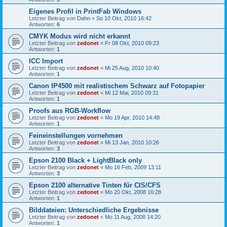
Eigenes Profil in PrintFab Windows
Letzter Beitrag von
Dahn
«
So 10 Okt, 2010 16:42
Antworten:
6
CMYK Modus wird nicht erkannt
Letzter Beitrag von
zedonet
«
Fr 08 Okt, 2010 09:23
Antworten:
1
ICC Import
Letzter Beitrag von
zedonet
«
Mi 25 Aug, 2010 10:40
Antworten:
1
Canon IP4500 mit realistischem Schwarz auf Fotopapier
Letzter Beitrag von
zedonet
«
Mi 12 Mai, 2010 09:31
Antworten:
1
Proofs aus RGB-Workflow
Letzter Beitrag von
zedonet
«
Mo 19 Apr, 2010 14:48
Antworten:
1
Feineinstellungen vornehmen
Letzter Beitrag von
zedonet
«
Mi 13 Jan, 2010 10:26
Antworten:
3
Epson 2100 Black + LightBlack only
Letzter Beitrag von
zedonet
«
Mo 16 Feb, 2009 13:11
Antworten:
3
Epson 2100 alternative Tinten für CIS/CFS
Letzter Beitrag von
zedonet
«
Mo 20 Okt, 2008 16:28
Antworten:
1
Bilddateien: Unterschiedliche Ergebnisse
Letzter Beitrag von
zedonet
«
Mo 11 Aug, 2008 14:20
Antworten:
1