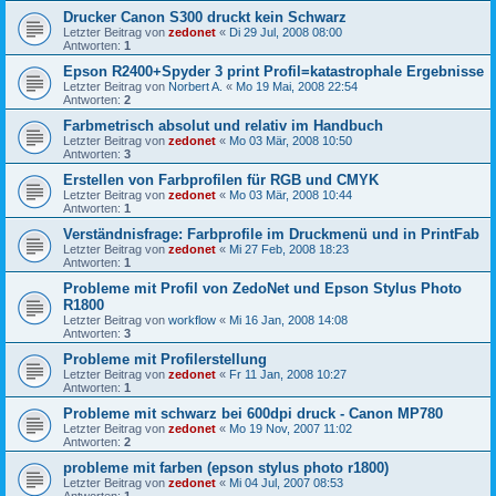
Drucker Canon S300 druckt kein Schwarz
Letzter Beitrag von
zedonet
«
Di 29 Jul, 2008 08:00
Antworten:
1
Epson R2400+Spyder 3 print Profil=katastrophale Ergebnisse
Letzter Beitrag von
Norbert A.
«
Mo 19 Mai, 2008 22:54
Antworten:
2
Farbmetrisch absolut und relativ im Handbuch
Letzter Beitrag von
zedonet
«
Mo 03 Mär, 2008 10:50
Antworten:
3
Erstellen von Farbprofilen für RGB und CMYK
Letzter Beitrag von
zedonet
«
Mo 03 Mär, 2008 10:44
Antworten:
1
Verständnisfrage: Farbprofile im Druckmenü und in PrintFab
Letzter Beitrag von
zedonet
«
Mi 27 Feb, 2008 18:23
Antworten:
1
Probleme mit Profil von ZedoNet und Epson Stylus Photo
R1800
Letzter Beitrag von
workflow
«
Mi 16 Jan, 2008 14:08
Antworten:
3
Probleme mit Profilerstellung
Letzter Beitrag von
zedonet
«
Fr 11 Jan, 2008 10:27
Antworten:
1
Probleme mit schwarz bei 600dpi druck - Canon MP780
Letzter Beitrag von
zedonet
«
Mo 19 Nov, 2007 11:02
Antworten:
2
probleme mit farben (epson stylus photo r1800)
Letzter Beitrag von
zedonet
«
Mi 04 Jul, 2007 08:53