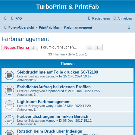
TurboPrint & PrintFab
FAQ
Registrieren
Anmelden
S
Foren-Übersicht
PrintFab Mac
Farbmanagement
u
Farbmanagement
c
Suche
Erweiterte Suche
Neues Thema
h
33 Themen • Seite
1
von
1
e
Themen
Siebdruckfilme auf Folie drucken SC-T2100
Letzter Beitrag von
Leonid
«
Fr 25 Okt, 2024 10:17
Antworten:
3
Farbdichte/Auftrag bei eigenen Profilen
Letzter Beitrag von
stephanaust
«
Mi 19 Jan, 2022 17:55
Antworten:
2
Lightroom Farbmanagement
Letzter Beitrag von
wetty
«
Mo 23 Mär, 2020 14:20
Antworten:
2
Farbverfälschungen im linken Bereich
Letzter Beitrag von
Happy
«
Di 05 Dez, 2017 15:12
Antworten:
4
Rotstich beim Druck über Indesign