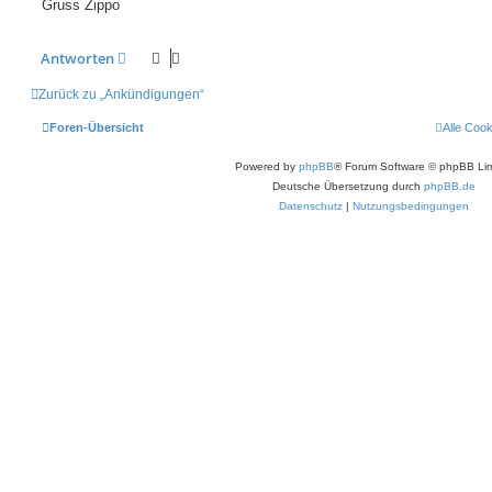
Gruss Zippo
Antworten
Zurück zu „Ankündigungen“
Foren-Übersicht
Alle Coo
Powered by
phpBB
® Forum Software © phpBB Lim
Deutsche Übersetzung durch
phpBB.de
Datenschutz
|
Nutzungsbedingungen