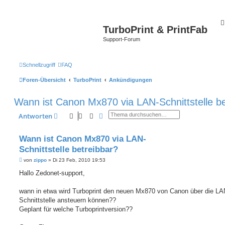
TurboPrint & PrintFab
Support-Forum
Schnellzugriff
FAQ
Foren-Übersicht
TurboPrint
Ankündigungen
Wann ist Canon Mx870 via LAN-Schnittstelle be
Suche
Erweiterte Suche
Antworten
Wann ist Canon Mx870 via LAN-
Schnittstelle betreibbar?
B
von
zippo
»
Di 23 Feb, 2010 19:53
e
i
Hallo Zedonet-support,
t
r
a
wann in etwa wird Turboprint den neuen Mx870 von Canon über die LA
g
Schnittstelle ansteuern können??
Geplant für welche Turboprintversion??