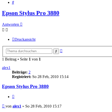
Suche
Epson Stylus Pro 3880
Antworten
Druckansicht
Erweiterte
Suche
Suche
1 Beitrag • Seite
1
von
1
alex1
Beiträge:
2
Registriert:
So 28 Feb, 2010 15:14
Epson Stylus Pro 3880
Zitieren
Beitrag
von
alex1
»
So 28 Feb, 2010 15:17