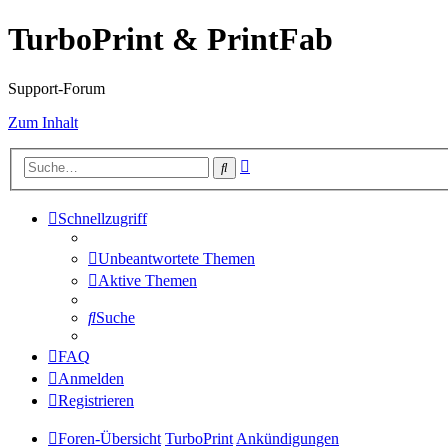
TurboPrint & PrintFab
Support-Forum
Zum Inhalt
Erweiterte
Suche
Suche
Schnellzugriff
Unbeantwortete Themen
Aktive Themen
Suche
FAQ
Anmelden
Registrieren
Foren-Übersicht
TurboPrint
Ankündigungen