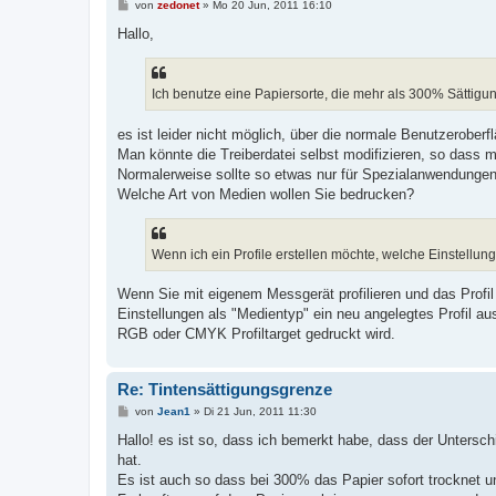
B
von
zedonet
»
Mo 20 Jun, 2011 16:10
e
i
Hallo,
t
r
a
g
Ich benutze eine Papiersorte, die mehr als 300% Sättigu
es ist leider nicht möglich, über die normale Benutzeroberf
Man könnte die Treiberdatei selbst modifizieren, so dass me
Normalerweise sollte so etwas nur für Spezialanwendungen b
Welche Art von Medien wollen Sie bedrucken?
Wenn ich ein Profile erstellen möchte, welche Einstellung
Wenn Sie mit eigenem Messgerät profilieren und das Profi
Einstellungen als "Medientyp" ein neu angelegtes Profil au
RGB oder CMYK Profiltarget gedruckt wird.
Re: Tintensättigungsgrenze
B
von
Jean1
»
Di 21 Jun, 2011 11:30
e
i
Hallo! es ist so, dass ich bemerkt habe, dass der Unters
t
hat.
r
a
Es ist auch so dass bei 300% das Papier sofort trocknet un
g