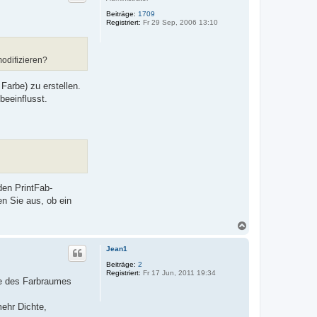
o
Beiträge:
1709
b
Registriert:
Fr 29 Sep, 2006 13:10
e
n
odifizieren?
Farbe) zu erstellen.
beeinflusst.
den PrintFab-
en Sie aus, ob ein
N
a
c
Jean1
h
o
Beiträge:
2
Registriert:
Fr 17 Jun, 2011 19:34
b
e des Farbraumes
e
n
mehr Dichte,