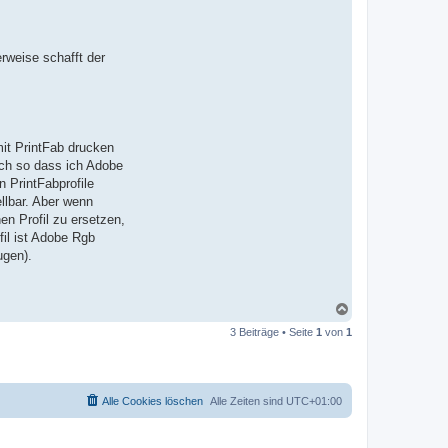
rweise schafft der
mit PrintFab drucken
uch so dass ich Adobe
 PrintFabprofile
llbar. Aber wenn
en Profil zu ersetzen,
fil ist Adobe Rgb
ugen).
N
a
3 Beiträge • Seite
1
von
1
c
h
o
b
e
Alle Cookies löschen
Alle Zeiten sind
UTC+01:00
n