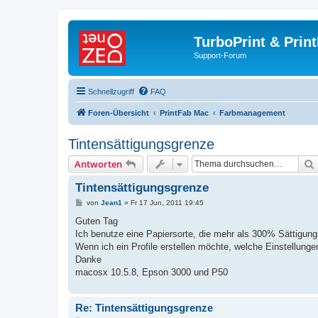
TurboPrint & Prin
Support-Forum
Schnellzugriff
FAQ
Foren-Übersicht
PrintFab Mac
Farbmanagement
Tintensättigungsgrenze
Antworten
Tintensättigungsgrenze
B
von
Jean1
»
Fr 17 Jun, 2011 19:45
e
i
Guten Tag
t
Ich benutze eine Papiersorte, die mehr als 300% Sättigung
r
a
Wenn ich ein Profile erstellen möchte, welche Einstellunge
g
Danke
macosx 10.5.8, Epson 3000 und P50
Re: Tintensättigungsgrenze