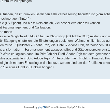
 Farbraum zu sprengen.
zufrieden, da im dunklen Bereichen sehr verbesserung bedürftig ist (komische
hochwertigen Tinten")
ile (zB Epson) und bin zuversichtlich, viel besser erreichen zu können.
mit Farbmanagement und Calibration.
ine tunen.
bt es eine Möglichkeit : RGB Chart in Photoshop (zB Adobe RGb) relativ, dann 
r Sättigung einstellen, die Einstellungen speichern. Wahrscheinlich ist es a
en muss : Quelldatei = Adobe Rgb, Ziel Datei = Adobe Rgb, da zwischen ist in
transformation = Farbmanagement ausgeschaltet und Sättigungsregler einste
il ? Wäre es logisch dann, im PrintFab der Profil Adobe Rgb mit dem gemessen
ile auszuwählen (Dok. Adobe Rgb, Printerprofile, mein Profil; in PrintFab Pro
ind gleich mit den Einstellugen die benutzt worden sind um der Profile zu erze
en Sie etwas Licht in Dunkeln bringen?
Powered by
phpBB
® Forum Software © phpBB Limited