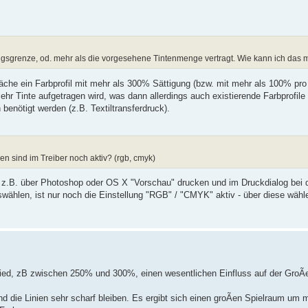
ngsgrenze, od. mehr als die vorgesehene Tintenmenge vertragt. Wie kann ich das m
läche ein Farbprofil mit mehr als 300% Sättigung (bzw. mit mehr als 100% pro 
hr Tinte aufgetragen wird, was dann allerdings auch existierende Farbprofile 
enötigt werden (z.B. Textiltransferdruck).
en sind im Treiber noch aktiv? (rgb, cmyk)
l z.B. über Photoshop oder OS X "Vorschau" drucken und im Druckdialog bei 
swählen, ist nur noch die Einstellung "RGB" / "CMYK" aktiv - über diese wähl
chied, zB zwischen 250% und 300%, einen wesentlichen Einfluss auf der GroÃ
d die Linien sehr scharf bleiben. Es ergibt sich einen groÃen Spielraum um 