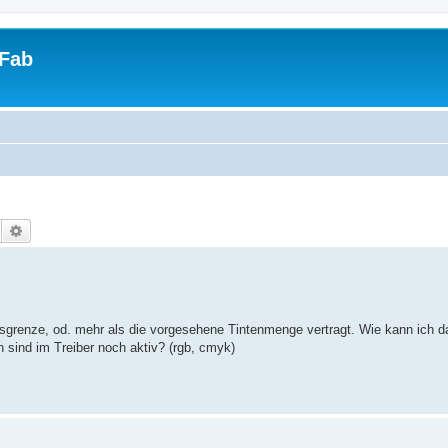
tFab
Suche
Erweiterte Suche
sgrenze, od. mehr als die vorgesehene Tintenmenge vertragt. Wie kann ich d
n sind im Treiber noch aktiv? (rgb, cmyk)