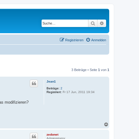
Suche
Erweiterte Suche
Registrieren
Anmelden
3 Beiträge • Seite
1
von
1
Jean1
Beiträge:
2
Registriert:
Fr 17 Jun, 2011 19:34
as modifizieren?
N
a
c
zedonet
h
Administrator