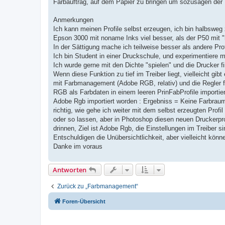
Farbauftrag, auf dem Papier zu bringen um sozusagen der
Anmerkungen
Ich kann meinen Profile selbst erzeugen, ich bin halbsweg 
Epson 3000 mit noname Inks viel besser, als der P50 mit "
In der Sättigung mache ich teilweise besser als andere Prof
Ich bin Student in einer Druckschule, und experimentiere 
Ich wurde gerne mit den Dichte "spielen" und die Drucker f
Wenn diese Funktion zu tief im Treiber liegt, vielleicht gi
mit Farbmanagement (Adobe RGB, relativ) und die Regler fü
RGB als Farbdaten in einem leeren PrinFabProfile importier
Adobe Rgb importiert worden : Ergebniss = Keine Farbraum
richtig, wie gehe ich weiter mit dem selbst erzeugten Prof
oder so lassen, aber in Photoshop diesen neuen Druckerprof
drinnen, Ziel ist Adobe Rgb, die Einstellungen im Treiber s
Entschuldigen die Unübersichtlichkeit, aber vielleicht könn
Danke im voraus
Antworten
Zurück zu „Farbmanagement“
Foren-Übersicht