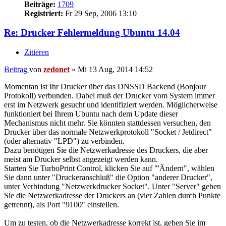
Beiträge:
1709
Registriert:
Fr 29 Sep, 2006 13:10
Re: Drucker Fehlermeldung Ubuntu 14.04
Zitieren
Beitrag
von
zedonet
»
Mi 13 Aug, 2014 14:52
Momentan ist Ihr Drucker über das DNSSD Backend (Bonjour
Protokoll) verbunden. Dabei muß der Drucker vom System immer
erst im Netzwerk gesucht und identifiziert werden. Möglicherweise
funktioniert bei Ihrem Ubuntu nach dem Update dieser
Mechanismus nicht mehr. Sie könnten stattdessen versuchen, den
Drucker über das normale Netzwerkprotokoll "Socket / Jetdirect"
(oder alternativ "LPD") zu verbinden.
Dazu benötigen Sie die Netzwerkadresse des Druckers, die aber
meist am Drucker selbst angezeigt werden kann.
Starten Sie TurboPrint Control, klicken Sie auf "'Ändern", wählen
Sie dann unter "Druckeranschluß" die Option "anderer Drucker",
unter Verbindung "Netzwerkdrucker Socket". Unter "Server" geben
Sie die Netzwerkadresse der Druckers an (vier Zahlen durch Punkte
getrennt), als Port "9100" einstellen.
Um zu testen, ob die Netzwerkadresse korrekt ist, geben Sie im