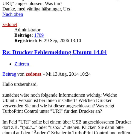
URI]" angeschlossen. Was tun?
Danke, med vänliga hälsningar, Urs
Nach oben
zedonet
Administrator
Beiträge:
1709
Registriert:
Fr 29 Sep, 2006 13:10
Re: Drucker Fehlermeldung Ubuntu 14.04
Zitieren
Beitrag
von
zedonet
»
Mi 13 Aug, 2014 10:24
Hallo ursbernhard,
zunächst wäre noch folgende Informationen wichtig: Welche
Ubuntu-Version ist bei Ihnen installiert? Welchen Drucker
verwenden Sie und wie ist dieser angeschlossen? Was zeigt
TurboPrint Control unter "URI" für den Drucker an?
Im Feld "URI" sollte bei einem über USB angeschlossenen Drucker
dort z.B. "tpu://..." oder "usb://..." stehen. Klicken Sie dann bitte
einmal auf den "Ändern" Schalter in TurboPrint Control und prüfen