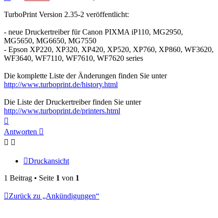
TurboPrint Version 2.35-2 veröffentlicht:
- neue Druckertreiber für Canon PIXMA iP110, MG2950,
MG5650, MG6650, MG7550
- Epson XP220, XP320, XP420, XP520, XP760, XP860, WF3620,
WF3640, WF7110, WF7610, WF7620 series
Die komplette Liste der Änderungen finden Sie unter
http://www.turboprint.de/history.html
Die Liste der Druckertreiber finden Sie unter
http://www.turboprint.de/printers.html
Nach
oben
Antworten
Druckansicht
1 Beitrag • Seite
1
von
1
Zurück zu „Ankündigungen“