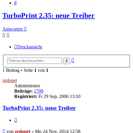
Suche
TurboPrint 2.35: neue Treiber
Antworten
Druckansicht
Erweiterte
Suche
Suche
1 Beitrag • Seite
1
von
1
zedonet
Administrator
Beiträge:
1709
Registriert:
Fr 29 Sep, 2006 13:10
TurboPrint 2.35: neue Treiber
Zitieren
Beitrag
von
zedonet
»
Mo 24 Nov, 2014 12:58