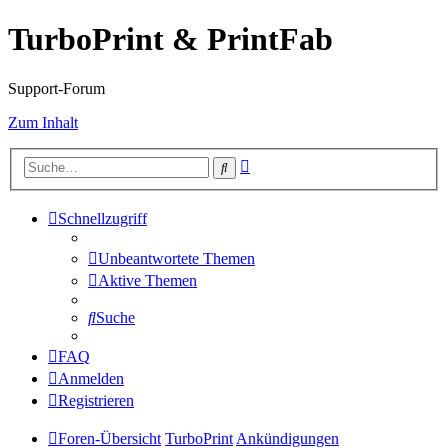
TurboPrint & PrintFab
Support-Forum
Zum Inhalt
Erweiterte
Suche
Suche
Schnellzugriff
Unbeantwortete Themen
Aktive Themen
Suche
FAQ
Anmelden
Registrieren
Foren-Übersicht
TurboPrint
Ankündigungen