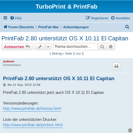
TurboPrint & PrintFab
FAQ
Registrieren
Anmelden
S
Foren-Übersicht
PrintFab Mac
Ankündigungen
u
PrintFab 2.80 unterstützt OS X 10.11 El Capitan
c
Suche
Erweiterte
Antworten
h
1 Beitrag • Seite
1
von
1
e
zedonet
Administrator
PrintFab 2.80 unterstützt OS X 10.11 El Capitan
B
Mo 21 Sep, 2015 11:59
e
i
PrintFab 2.80 unterstützt jetzt auch OS X 10.11 El Capitan
t
r
a
Versionsänderungen:
g
http://www.printfab.de/history.html
Liste der unterstützten Drucker:
http://www.printfab.de/printers.html