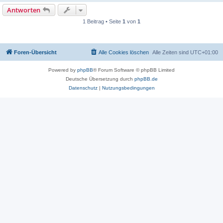
Antworten
1 Beitrag • Seite
1
von
1
Foren-Übersicht
Alle Cookies löschen
Alle Zeiten sind
UTC+01:00
Powered by
phpBB
® Forum Software © phpBB Limited
Deutsche Übersetzung durch
phpBB.de
Datenschutz
|
Nutzungsbedingungen