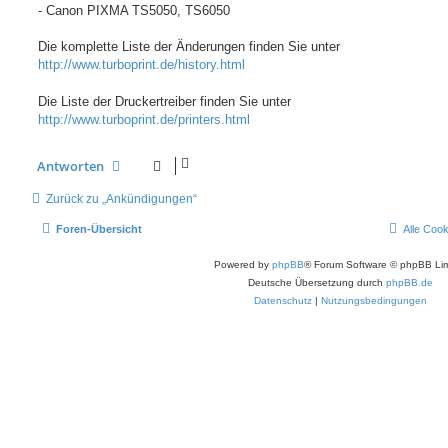
- Canon PIXMA TS5050, TS6050
Die komplette Liste der Änderungen finden Sie unter
http://www.turboprint.de/history.html
Die Liste der Druckertreiber finden Sie unter
http://www.turboprint.de/printers.html
Antworten
Zurück zu „Ankündigungen“
Foren-Übersicht
Alle Coo
Powered by
phpBB
® Forum Software © phpBB Lim
Deutsche Übersetzung durch
phpBB.de
Datenschutz
|
Nutzungsbedingungen