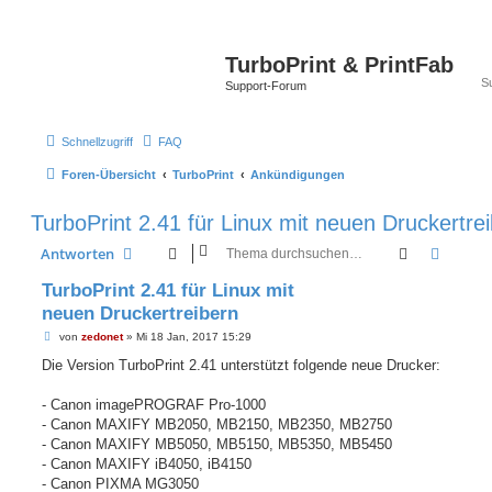
TurboPrint & PrintFab
Support-Forum
Schnellzugriff
FAQ
Foren-Übersicht
TurboPrint
Ankündigungen
TurboPrint 2.41 für Linux mit neuen Druckertre
Suche
Erweit
Antworten
TurboPrint 2.41 für Linux mit
neuen Druckertreibern
B
von
zedonet
»
Mi 18 Jan, 2017 15:29
e
i
Die Version TurboPrint 2.41 unterstützt folgende neue Drucker:
t
r
a
- Canon imagePROGRAF Pro-1000
g
- Canon MAXIFY MB2050, MB2150, MB2350, MB2750
- Canon MAXIFY MB5050, MB5150, MB5350, MB5450
- Canon MAXIFY iB4050, iB4150
- Canon PIXMA MG3050