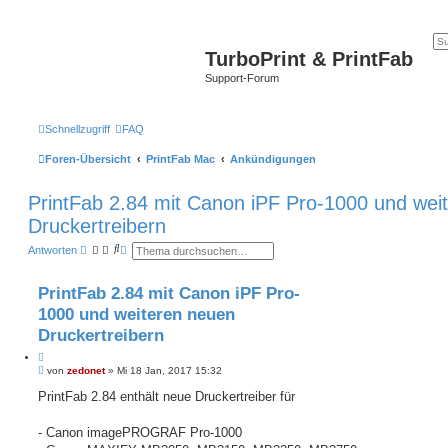
TurboPrint & PrintFab
Support-Forum
Schnellzugriff
FAQ
Foren-Übersicht
PrintFab Mac
Ankündigungen
PrintFab 2.84 mit Canon iPF Pro-1000 und wei
Druckertreibern
S
E
Antworten
u
r
c
w
h
e
PrintFab 2.84 mit Canon iPF Pro-
e
i
t
1000 und weiteren neuen
e
r
Druckertreibern
t
e
Z
S
B
i
von
zedonet
»
Mi 18 Jan, 2017 15:32
u
e
t
c
i
PrintFab 2.84 enthält neue Druckertreiber für
i
h
t
e
e
r
r
a
- Canon imagePROGRAF Pro-1000
e
g