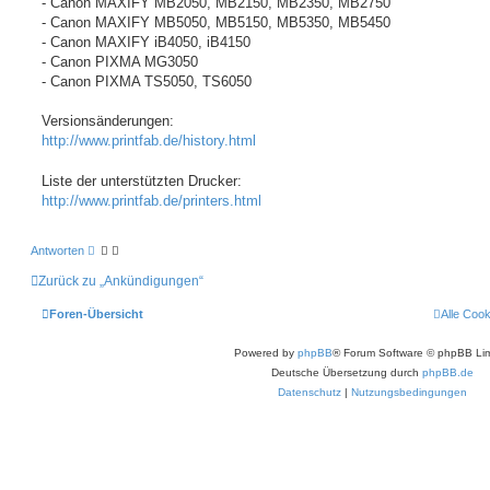
- Canon MAXIFY MB2050, MB2150, MB2350, MB2750
n
- Canon MAXIFY MB5050, MB5150, MB5350, MB5450
- Canon MAXIFY iB4050, iB4150
- Canon PIXMA MG3050
- Canon PIXMA TS5050, TS6050
Versionsänderungen:
http://www.printfab.de/history.html
Liste der unterstützten Drucker:
http://www.printfab.de/printers.html
Antworten
Zurück zu „Ankündigungen“
Foren-Übersicht
Alle Coo
Powered by
phpBB
® Forum Software © phpBB Lim
Deutsche Übersetzung durch
phpBB.de
Datenschutz
|
Nutzungsbedingungen