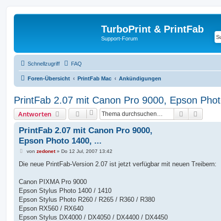
TurboPrint & PrintFab
Support-Forum
Schnellzugriff
FAQ
Foren-Übersicht
PrintFab Mac
Ankündigungen
PrintFab 2.07 mit Canon Pro 9000, Epson Photo
Suche
Erweit
Antworten
PrintFab 2.07 mit Canon Pro 9000,
Epson Photo 1400, ...
B
von
zedonet
»
Do 12 Jul, 2007 13:42
e
i
Die neue PrintFab-Version 2.07 ist jetzt verfügbar mit neuen Treibern:
t
r
a
Canon PIXMA Pro 9000
g
Epson Stylus Photo 1400 / 1410
Epson Stylus Photo R260 / R265 / R360 / R380
Epson RX560 / RX640
Epson Stylus DX4000 / DX4050 / DX4400 / DX4450