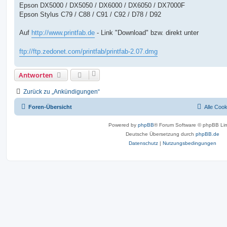
Epson DX5000 / DX5050 / DX6000 / DX6050 / DX7000F
Epson Stylus C79 / C88 / C91 / C92 / D78 / D92
Auf
http://www.printfab.de
- Link "Download" bzw. direkt unter
ftp://ftp.zedonet.com/printfab/printfab-2.07.dmg
Antworten
Zurück zu „Ankündigungen“
Foren-Übersicht
Alle Coo
Powered by
phpBB
® Forum Software © phpBB Lim
Deutsche Übersetzung durch
phpBB.de
Datenschutz
|
Nutzungsbedingungen