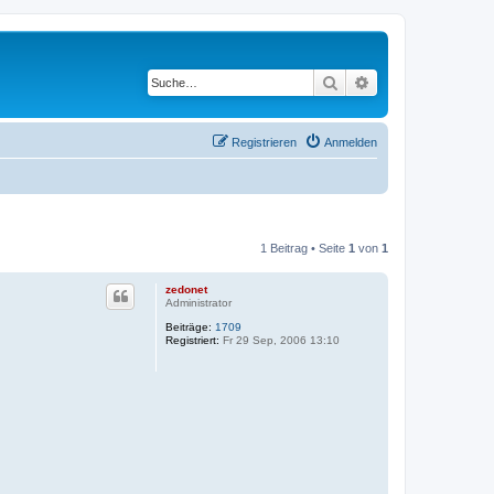
Suche
Erweiterte Suche
Registrieren
Anmelden
1 Beitrag • Seite
1
von
1
zedonet
Administrator
Beiträge:
1709
Registriert:
Fr 29 Sep, 2006 13:10