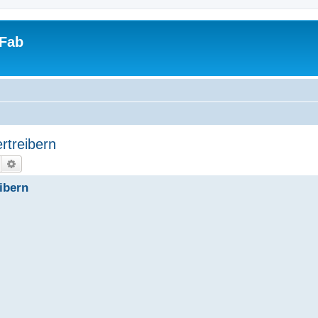
tFab
rtreibern
Suche
Erweiterte Suche
ibern