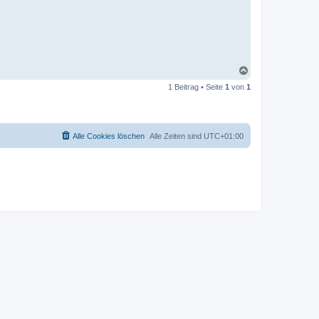
N
a
1 Beitrag • Seite
1
von
1
c
h
o
b
e
Alle Cookies löschen
Alle Zeiten sind
UTC+01:00
n