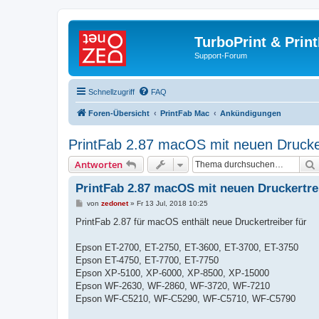
TurboPrint & Prin
Support-Forum
Schnellzugriff
FAQ
Foren-Übersicht
PrintFab Mac
Ankündigungen
PrintFab 2.87 macOS mit neuen Drucke
Antworten
PrintFab 2.87 macOS mit neuen Druckertre
B
von
zedonet
»
Fr 13 Jul, 2018 10:25
e
i
PrintFab 2.87 für macOS enthält neue Druckertreiber für
t
r
a
Epson ET-2700, ET-2750, ET-3600, ET-3700, ET-3750
g
Epson ET-4750, ET-7700, ET-7750
Epson XP-5100, XP-6000, XP-8500, XP-15000
Epson WF-2630, WF-2860, WF-3720, WF-7210
Epson WF-C5210, WF-C5290, WF-C5710, WF-C5790