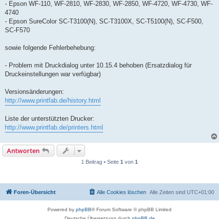
- Epson WF-110, WF-2810, WF-2830, WF-2850, WF-4720, WF-4730, WF-
4740
- Epson SureColor SC-T3100(N), SC-T3100X, SC-T5100(N), SC-F500,
SC-F570
sowie folgende Fehlerbehebung:
- Problem mit Druckdialog unter 10.15.4 behoben (Ersatzdialog für
Druckeinstellungen war verfügbar)
Versionsänderungen:
http://www.printfab.de/history.html
Liste der unterstützten Drucker:
http://www.printfab.de/printers.html
Antworten
1 Beitrag • Seite
1
von
1
Foren-Übersicht
Alle Cookies löschen
Alle Zeiten sind
UTC+01:00
Powered by
phpBB
® Forum Software © phpBB Limited
Deutsche Übersetzung durch
phpBB.de