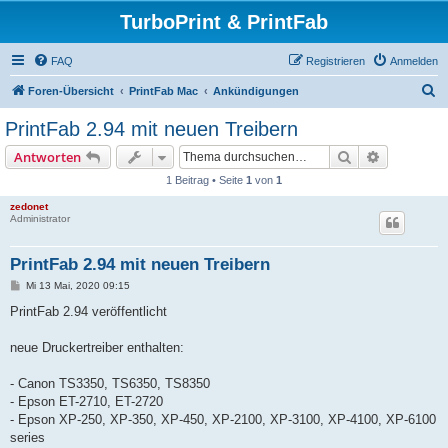
TurboPrint & PrintFab
FAQ
Registrieren
Anmelden
S
Foren-Übersicht
PrintFab Mac
Ankündigungen
u
PrintFab 2.94 mit neuen Treibern
c
Suche
Erweiterte
Antworten
h
1 Beitrag • Seite
1
von
1
e
zedonet
Administrator
PrintFab 2.94 mit neuen Treibern
B
Mi 13 Mai, 2020 09:15
e
i
PrintFab 2.94 veröffentlicht
t
r
a
neue Druckertreiber enthalten:
g
- Canon TS3350, TS6350, TS8350
- Epson ET-2710, ET-2720
- Epson XP-250, XP-350, XP-450, XP-2100, XP-3100, XP-4100, XP-6100
series