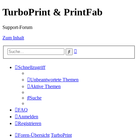
TurboPrint & PrintFab
Support-Forum
Zum Inhalt
Erweiterte
Suche
Suche
Schnellzugriff
Unbeantwortete Themen
Aktive Themen
Suche
FAQ
Anmelden
Registrieren
Foren-Übersicht
TurboPrint