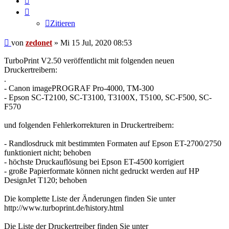
Zitieren
Beitrag
von
zedonet
»
Mi 15 Jul, 2020 08:53
TurboPrint V2.50 veröffentlicht mit folgenden neuen
Druckertreibern:
.
- Canon imagePROGRAF Pro-4000, TM-300
- Epson SC-T2100, SC-T3100, T3100X, T5100, SC-F500, SC-
F570
und folgenden Fehlerkorrekturen in Druckertreibern:
- Randlosdruck mit bestimmten Formaten auf Epson ET-2700/2750
funktioniert nicht; behoben
- höchste Druckauflösung bei Epson ET-4500 korrigiert
- große Papierformate können nicht gedruckt werden auf HP
DesignJet T120; behoben
Die komplette Liste der Änderungen finden Sie unter
http://www.turboprint.de/history.html
Die Liste der Druckertreiber finden Sie unter