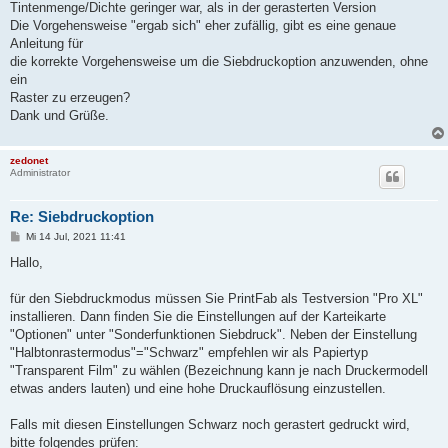
Tintenmenge/Dichte geringer war, als in der gerasterten Version
Die Vorgehensweise "ergab sich" eher zufällig, gibt es eine genaue
Anleitung für
die korrekte Vorgehensweise um die Siebdruckoption anzuwenden, ohne
ein
Raster zu erzeugen?
Dank und Grüße.
zedonet
Administrator
Re: Siebdruckoption
B
Mi 14 Jul, 2021 11:41
e
i
Hallo,
t
r
a
für den Siebdruckmodus müssen Sie PrintFab als Testversion "Pro XL"
g
installieren. Dann finden Sie die Einstellungen auf der Karteikarte
"Optionen" unter "Sonderfunktionen Siebdruck". Neben der Einstellung
"Halbtonrastermodus"="Schwarz" empfehlen wir als Papiertyp
"Transparent Film" zu wählen (Bezeichnung kann je nach Druckermodell
etwas anders lauten) und eine hohe Druckauflösung einzustellen.
Falls mit diesen Einstellungen Schwarz noch gerastert gedruckt wird,
bitte folgendes prüfen: