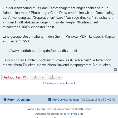
- in der Anwendung muss das Farbmanagement abgeschaltet sein. In
Adobe Illustrator / Photoshop / Corel Draw empfehlen wir, im Druckdialog
der Anwendung auf "Separationen" bzw. "Auszüge drucken" zu schalten.
- in den PrintFab-Einstellungen muss der Regler "Kontrast" auf
mindestens 100% eingestellt sein
Eine genaue Beschreibung finden Sie im PrintFab PDF-Handbuch, Kapitel
9.8, Seiten 57-58:
http://www.printfab.com/de/printfab-handbuch.pdf
Falls sich das Problem noch nicht lösen lässt, schreiben Sie bitte noch
mit welchem Drucker und welchem Anwendungsprogramm Sie drucken.
Antworten
2 Beiträge • Seite
1
von
1
Foren-Übersicht
Alle Cookies löschen
Alle Zeiten sind
UTC+01:00
Powered by
phpBB
® Forum Software © phpBB Limited
Deutsche Übersetzung durch
phpBB.de