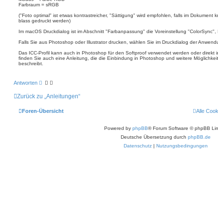
Farbraum = sRGB
("Foto optimal" ist etwas kontrastreicher, "Sättigung" wird empfohlen, falls im Dokument k
blass gedruckt werden)
Im macOS Druckdialog ist im Abschnitt "Farbanpassung" die Voreinstellung "ColorSync", P
Falls Sie aus Photoshop oder Illustrator drucken, wählen Sie im Druckdialog der Anwe
Das ICC-Profil kann auch in Photoshop für den Softproof verwendet werden oder direkt 
finden Sie auch eine Anleitung, die die Einbindung in Photoshop und weitere Möglichkei
beschreibt.
Antworten
Zurück zu „Anleitungen“
Foren-Übersicht
Alle Coo
Powered by
phpBB
® Forum Software © phpBB Lim
Deutsche Übersetzung durch
phpBB.de
Datenschutz
|
Nutzungsbedingungen