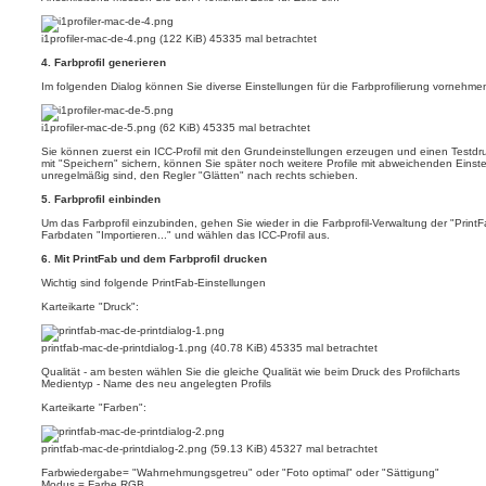
i1profiler-mac-de-4.png (122 KiB) 45335 mal betrachtet
4. Farbprofil generieren
Im folgenden Dialog können Sie diverse Einstellungen für die Farbprofilierung vornehme
i1profiler-mac-de-5.png (62 KiB) 45335 mal betrachtet
Sie können zuerst ein ICC-Profil mit den Grundeinstellungen erzeugen und einen Testdr
mit "Speichern" sichern, können Sie später noch weitere Profile mit abweichenden Einstel
unregelmäßig sind, den Regler "Glätten" nach rechts schieben.
5. Farbprofil einbinden
Um das Farbprofil einzubinden, gehen Sie wieder in die Farbprofil-Verwaltung der "Prin
Farbdaten "Importieren..." und wählen das ICC-Profil aus.
6. Mit PrintFab und dem Farbprofil drucken
Wichtig sind folgende PrintFab-Einstellungen
Karteikarte "Druck":
printfab-mac-de-printdialog-1.png (40.78 KiB) 45335 mal betrachtet
Qualität - am besten wählen Sie die gleiche Qualität wie beim Druck des Profilcharts
Medientyp - Name des neu angelegten Profils
Karteikarte "Farben":
printfab-mac-de-printdialog-2.png (59.13 KiB) 45327 mal betrachtet
Farbwiedergabe= "Wahrnehmungsgetreu" oder "Foto optimal" oder "Sättigung"
Modus = Farbe RGB