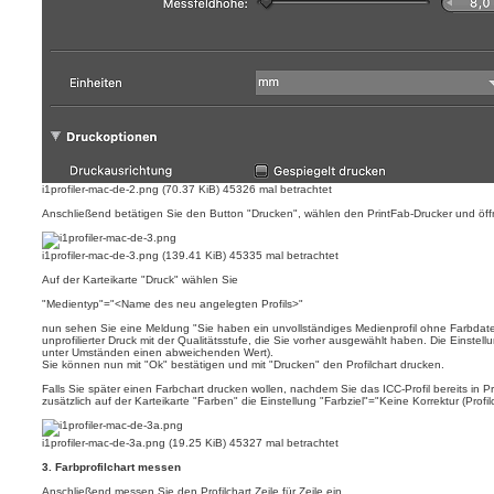
i1profiler-mac-de-2.png (70.37 KiB) 45326 mal betrachtet
Anschließend betätigen Sie den Button "Drucken", wählen den PrintFab-Drucker und öffn
i1profiler-mac-de-3.png (139.41 KiB) 45335 mal betrachtet
Auf der Karteikarte "Druck" wählen Sie
"Medientyp"="<Name des neu angelegten Profils>"
nun sehen Sie eine Meldung "Sie haben ein unvollständiges Medienprofil ohne Farbdaten 
unprofilierter Druck mit der Qualitätsstufe, die Sie vorher ausgewählt haben. Die Einstellu
unter Umständen einen abweichenden Wert).
Sie können nun mit "Ok" bestätigen und mit "Drucken" den Profilchart drucken.
Falls Sie später einen Farbchart drucken wollen, nachdem Sie das ICC-Profil bereits i
zusätzlich auf der Karteikarte "Farben" die Einstellung "Farbziel"="Keine Korrektur (Prof
i1profiler-mac-de-3a.png (19.25 KiB) 45327 mal betrachtet
3. Farbprofilchart messen
Anschließend messen Sie den Profilchart Zeile für Zeile ein.