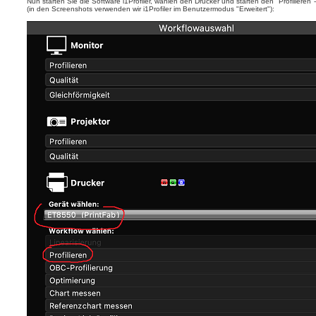
Nun starten Sie die Software i1Profiler, wählen den Drucker und starten den "Profiliere
(in den Screenshots verwenden wir i1Profiler im Benutzermodus "Erweitert"):