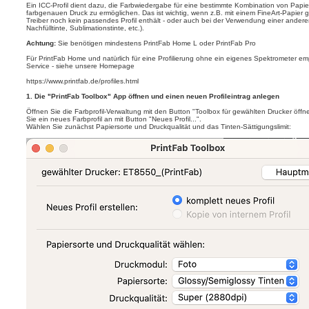
Ein ICC-Profil dient dazu, die Farbwiedergabe für eine bestimmte Kombination von Papie
farbgenauen Druck zu ermöglichen. Das ist wichtig, wenn z.B. mit einem FineArt-Papier ge
Treiber noch kein passendes Profil enthält - oder auch bei der Verwendung einer andere
Nachfülltinte, Sublimationstinte, etc.).
Achtung:
Sie benötigen mindestens PrintFab Home L oder PrintFab Pro
Für PrintFab Home und natürlich für eine Profilierung ohne ein eigenes Spektrometer em
Service - siehe unsere Homepage
https://www.printfab.de/profiles.html
1. Die "PrintFab Toolbox" App öffnen und einen neuen Profileintrag anlegen
Öffnen Sie die Farbprofil-Verwaltung mit den Button "Toolbox für gewählten Drucker öffn
Sie ein neues Farbprofil an mit Button "Neues Profil...".
Wählen Sie zunächst Papiersorte und Druckqualität und das Tinten-Sättigungslimit: