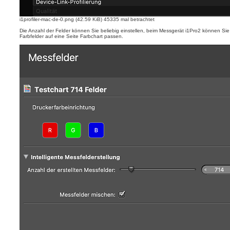
i1profiler-mac-de-0.png (42.59 KiB) 45335 mal betrachtet
Die Anzahl der Felder können Sie beliebig einstellen, beim Messgerät i1Pro2 können Sie z
Farbfelder auf eine Seite Farbchart passen.