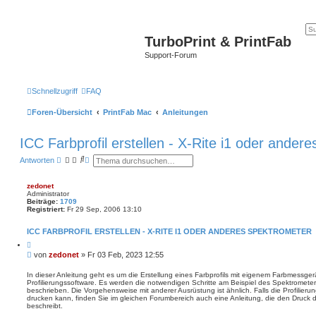
TurboPrint & PrintFab
Support-Forum
Schnellzugriff
FAQ
Foren-Übersicht
PrintFab Mac
Anleitungen
ICC Farbprofil erstellen - X-Rite i1 oder ander
S
E
Antworten
u
r
c
w
h
e
zedonet
e
i
Administrator
t
Beiträge:
1709
e
Registriert:
Fr 29 Sep, 2006 13:10
r
t
ICC FARBPROFIL ERSTELLEN - X-RITE I1 ODER ANDERES SPEKTROMETER
e
S
Z
i
u
B
von
zedonet
»
Fr 03 Feb, 2023 12:55
t
c
e
i
h
i
e
In dieser Anleitung geht es um die Erstellung eines Farbprofils mit eigenem Farbmessge
e
r
Profilierungssoftware. Es werden die notwendigen Schritte am Beispiel des Spektrometers
t
e
beschrieben. Die Vorgehensweise mit anderer Ausrüstung ist ähnlich. Falls die Profilierun
r
n
drucken kann, finden Sie im gleichen Forumbereich auch eine Anleitung, die den Druck 
a
beschreibt.
g