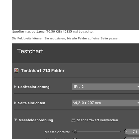
i1profiler-mac-de-1.png (76.56 KiB) 45335 mal betrachtet
Die Feldbreite können Sie reduzieren, bis alle Felder auf eine Seite passen.