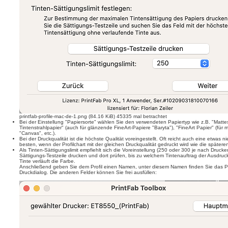
printfab-profile-mac-de-1.png (84.16 KiB) 45335 mal betrachtet
Bei der Einstellung "Papiersorte" wählen Sie den verwendeten Papiertyp wie z.B. "Matte
Tintenstrahlpapier" (auch für glänzende FineArt-Papiere "Baryta"), "FineArt Papier" (für
"Canvas", etc.).
Bei der Druckqualität ist die höchste Qualität voreingestellt. Oft reicht auch eine etwas ni
besten, wenn der Profilchart mit der gleichen Druckqualität gedruckt wird wie die späteren
Als Tinten-Sättigungslimit empfiehlt sich die Voreinstellung (250 oder 300 je nach Druck
Sättigungs-Testzeile drucken und dort prüfen, bis zu welchem Tintenauftrag der Ausdruck 
Tinte verläuft die Farbe.
Anschließend geben Sie dem Profil einen Namen, unter diesem Namen finden Sie das Pro
Druckdialog. Die anderen Felder können Sie frei ausfüllen: