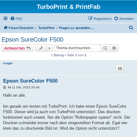
TurboPrint & PrintFab
FAQ
Registrieren
Anmelden
S
Foren-Übersicht
TurboPrint
Fragen zu speziellen Druckern oder Anwendungen
u
Epson SureColor F500
c
Suche
Erweiterte
Antworten
h
1 Beitrag • Seite
1
von
1
e
rvogel
Epson SureColor F500
B
Mi 11 Okt, 2023 20:48
e
i
Hallo an alle,
t
r
a
bin gerade am testen mit TurboPrint. Ich habe einen Epson SureColor
g
F500. Dieser wird ja auch von TurboPrint unterstützt. Das drucken
funktioniert auch soweit. Nur die Option "Rollenpapier sparen" nicht. Der
Drucken schneidet immer nach dem eingestellten Format ab. Egal wie
klein das zu druckende Bild ist. Wird die Option nicht unterstützt?