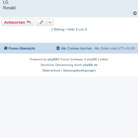
LG
Ronald
Antworten
1 Beitrag • Seite
1
von
1
Foren-Übersicht
Alle Cookies löschen
Alle Zeiten sind
UTC+01:00
Powered by
phpBB
® Forum Software © phpBB Limited
Deutsche Übersetzung durch
phpBB.de
Datenschutz
|
Nutzungsbedingungen