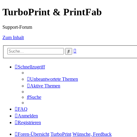
TurboPrint & PrintFab
Support-Forum
Zum Inhalt
Erweiterte
Suche
Suche
Schnellzugriff
Unbeantwortete Themen
Aktive Themen
Suche
FAQ
Anmelden
Registrieren
Foren-Übersicht
TurboPrint
Wünsche, Feedback