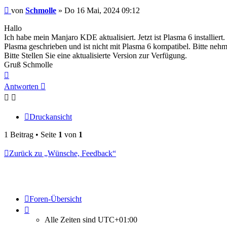
Beitrag
von
Schmolle
»
Do 16 Mai, 2024 09:12
Hallo
Ich habe mein Manjaro KDE aktualisiert. Jetzt ist Plasma 6 installie
Plasma geschrieben und ist nicht mit Plasma 6 kompatibel. Bitte neh
Bitte Stellen Sie eine aktualisierte Version zur Verfügung.
Gruß Schmolle
Nach
oben
Antworten
Druckansicht
1 Beitrag • Seite
1
von
1
Zurück zu „Wünsche, Feedback“
Foren-Übersicht
Alle Zeiten sind
UTC+01:00