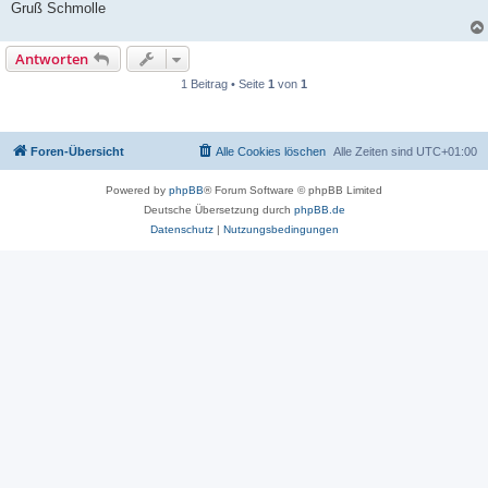
Gruß Schmolle
Antworten
1 Beitrag • Seite
1
von
1
Foren-Übersicht
Alle Cookies löschen
Alle Zeiten sind
UTC+01:00
Powered by
phpBB
® Forum Software © phpBB Limited
Deutsche Übersetzung durch
phpBB.de
Datenschutz
|
Nutzungsbedingungen