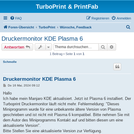
TurboPrint & PrintFab
FAQ
Registrieren
Anmelden
S
Foren-Übersicht
TurboPrint
Wünsche, Feedback
u
Druckermonitor KDE Plasma 6
c
Suche
Erweiterte
Antworten
h
1 Beitrag • Seite
1
von
1
e
Schmolle
Druckermonitor KDE Plasma 6
B
Do 16 Mai, 2024 09:12
e
i
Hallo
t
Ich habe mein Manjaro KDE aktualisiert. Jetzt ist Plasma 6 installiert. Der
r
a
Turboprint Druckermonitor läuft nicht mehr. Fehlermeldung: "Dieses
g
Miniprogramm wurde für eine unbekannte ältere Version von Plasma
geschrieben und ist nicht mit Plasma 6 kompatibel. Bitte nehmen Sie mit
dem Autor des Miniprogramms Kontakt auf und bitten diesen um eine
aktualisierte Version".
Bitte Stellen Sie eine aktualisierte Version zur Verfügung.