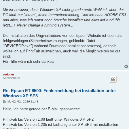
Mir ist bewusst, dass Windows XP nicht gerade erste Wahl ist, aber: der
PC läuft nur "intern", keine Internetverbindung. Und ich habe ADOBE CS3
und alles, was ich sonst noch brauche installiert und alles lief rund (bis
jetzt...). Never change a running system...
Die Installation des Originaltreibers von der Epson-Website ist ebenfalls
fehlgeschlagen (Sicherheitswarnungen, geblockte Datei
"DEVICEOP.exe") während Download/Installationsprozess), deshalb
wollte ich auf PrintFab ausweichen, auch weil die Möglichkeiten so gut
sind.
Für Hilfe wäre ich sehr dankbar.
zedonet
Administrator
Re: Epson ET-8500: Fehlermeldung bei Installation unter
Windows XP SP3
B
Mo 02 Mär, 2026 11:48
e
i
Hallo, ich hatte gerade per E-Mail geantwortet:
t
r
a
PrintFab bis Version 1.08 läuft unter Windows XP SP2
g
PrintFab bis Version 1.20b ist lauffähig unter XP SP3 mit installierten