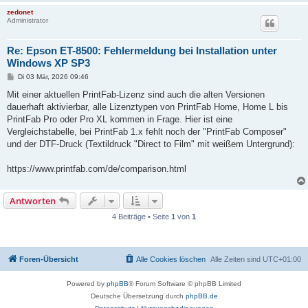
zedonet
Administrator
Re: Epson ET-8500: Fehlermeldung bei Installation unter
Windows XP SP3
B
Di 03 Mär, 2026 09:46
e
i
Mit einer aktuellen PrintFab-Lizenz sind auch die alten Versionen
t
dauerhaft aktivierbar, alle Lizenztypen von PrintFab Home, Home L bis
r
a
PrintFab Pro oder Pro XL kommen in Frage. Hier ist eine
g
Vergleichstabelle, bei PrintFab 1.x fehlt noch der "PrintFab Composer"
und der DTF-Druck (Textildruck "Direct to Film" mit weißem Untergrund):
https://www.printfab.com/de/comparison.html
Antworten
4 Beiträge • Seite
1
von
1
Foren-Übersicht
Alle Cookies löschen
Alle Zeiten sind
UTC+01:00
Powered by
phpBB
® Forum Software © phpBB Limited
Deutsche Übersetzung durch
phpBB.de