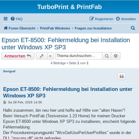
TurboPrint & PrintFab
FAQ
Registrieren
Anmelden
S
Foren-Übersicht
PrintFab Windows
Fragen zur Installation
u
Epson ET-8500: Fehlermeldung bei Installation
c
unter Windows XP SP3
h
Suche
Erweiterte
Antworten
e
4 Beiträge • Seite
1
von
1
Serigraf
Epson ET-8500: Fehlermeldung bei Installation unter
Windows XP SP3
B
Sa 28 Feb, 2026 14:36
e
i
Hallo zusammen, bin neu hier und hoffe auf Hilfe von "alten Hasen"!
t
Beim Versuch PrintFab (Testversion 1.23 Home) für meinen Drucker
r
a
Epson ET-8500 unter Windows XP SP3 zu installieren, erscheint folgende
g
Fehlermeldung:
Der Prozedureinsprungpunkt "WcsGetUsePerUserProfiles" wurde in der
DLL "mscms.dll" nicht gefunden.