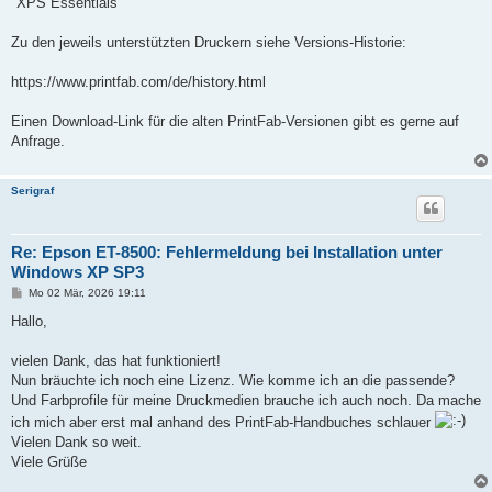
"XPS Essentials"
Zu den jeweils unterstützten Druckern siehe Versions-Historie:
https://www.printfab.com/de/history.html
Einen Download-Link für die alten PrintFab-Versionen gibt es gerne auf
Anfrage.
Serigraf
Re: Epson ET-8500: Fehlermeldung bei Installation unter
Windows XP SP3
B
Mo 02 Mär, 2026 19:11
e
i
Hallo,
t
r
a
vielen Dank, das hat funktioniert!
g
Nun bräuchte ich noch eine Lizenz. Wie komme ich an die passende?
Und Farbprofile für meine Druckmedien brauche ich auch noch. Da mache
ich mich aber erst mal anhand des PrintFab-Handbuches schlauer
Vielen Dank so weit.
Viele Grüße