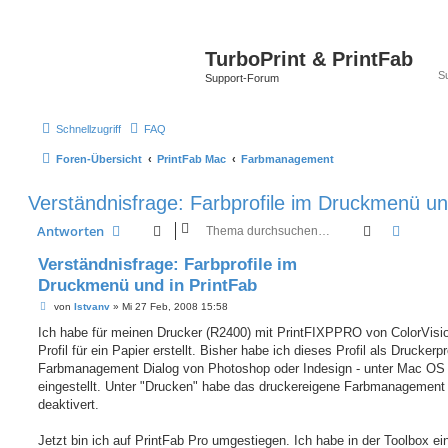
TurboPrint & PrintFab
Support-Forum
Schnellzugriff
FAQ
Foren-Übersicht
PrintFab Mac
Farbmanagement
Verständnisfrage: Farbprofile im Druckmenü un
Suche
Erweit
Antworten
Verständnisfrage: Farbprofile im
Druckmenü und in PrintFab
B
von
Istvanv
»
Mi 27 Feb, 2008 15:58
e
i
Ich habe für meinen Drucker (R2400) mit PrintFIXPPRO von ColorVisio
t
Profil für ein Papier erstellt. Bisher habe ich dieses Profil als Druckerpr
r
a
Farbmanagement Dialog von Photoshop oder Indesign - unter Mac OS 
g
eingestellt. Unter "Drucken" habe das druckereigene Farbmanagement
deaktivert.
Jetzt bin ich auf PrintFab Pro umgestiegen. Ich habe in der Toolbox ei