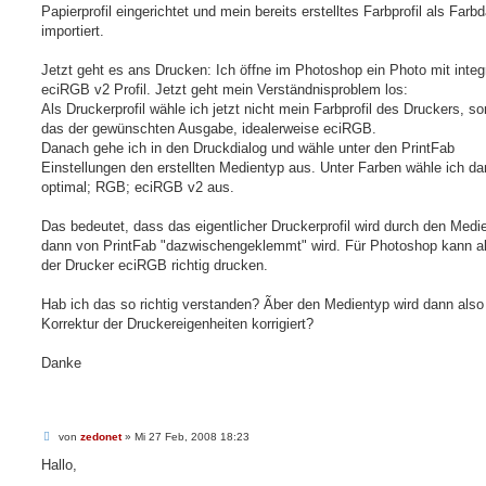
Papierprofil eingerichtet und mein bereits erstelltes Farbprofil als Farb
importiert.
Jetzt geht es ans Drucken: Ich öffne im Photoshop ein Photo mit integ
eciRGB v2 Profil. Jetzt geht mein Verständnisproblem los:
Als Druckerprofil wähle ich jetzt nicht mein Farbprofil des Druckers, s
das der gewünschten Ausgabe, idealerweise eciRGB.
Danach gehe ich in den Druckdialog und wähle unter den PrintFab
Einstellungen den erstellten Medientyp aus. Unter Farben wähle ich d
optimal; RGB; eciRGB v2 aus.
Das bedeutet, dass das eigentlicher Druckerprofil wird durch den Medi
dann von PrintFab "dazwischengeklemmt" wird. Für Photoshop kann a
der Drucker eciRGB richtig drucken.
Hab ich das so richtig verstanden? Ãber den Medientyp wird dann also
Korrektur der Druckereigenheiten korrigiert?
Danke
B
von
zedonet
»
Mi 27 Feb, 2008 18:23
e
i
Hallo,
t