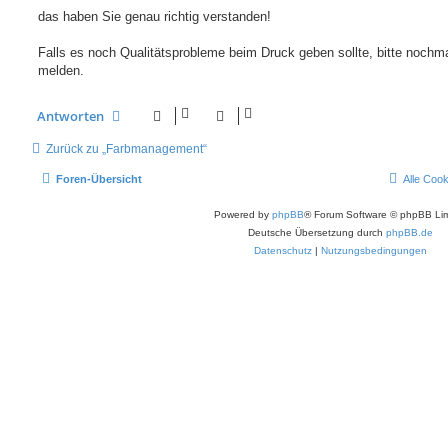
r
a
das haben Sie genau richtig verstanden!
g
Falls es noch Qualitätsprobleme beim Druck geben sollte, bitte nochm
melden.
Antworten
Zurück zu „Farbmanagement“
Foren-Übersicht
Alle Coo
Powered by
phpBB
® Forum Software © phpBB Lim
Deutsche Übersetzung durch
phpBB.de
Datenschutz
|
Nutzungsbedingungen