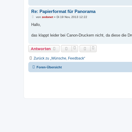
Re: Papierformat für Panorama
B
von
zedonet
»
Di 19 Nov, 2013 12:22
e
i
Hallo,
t
r
a
das klappt leider bei Canon-Druckern nicht, da diese die 
g
Antworten
Zurück zu „Wünsche, Feedback“
Foren-Übersicht