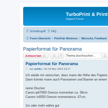
TurboPrint & Prin
Support-Forum
Schnellzugriff
FAQ
Foren-Übersicht
PrintFab Windows
Wünsche, Feedback
Papierformat für Panorama
Antworten
Papierformat für Panorama
B
von
asti4u
»
So 10 Nov, 2013 14:17
e
i
Ich würde mir wünschen, dass mann die Höhe des Papiers 
t
Dann könnte mann auch Panoramen und Banner an einem S
r
a
g
neine Drucker
Canon ip6700D Grenze momentan ca. 58cm.
Canom ix6550 Grenze momentanca. 67cm.
1m oder mehr währe gut