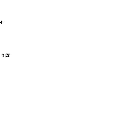
r:
inter