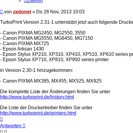
Zitieren
Beitrag
von
zedonet
»
Do 28 Nov, 2013 10:03
TurboPrint Version 2.31-1 unterstützt jetzt auch folgende Drucke
- Canon PIXMA MG2450, MG2550, 3550
- Canon PIXMA MG5550, MG6450, MG7150
- Canon PIXMA MX725
- Epson Artisan 1430
- Epson Stylus XP210, XP310, XP410, XP510, XP610 series pr
- Epson Stylus XP710, XP810, XP950 series printer
in Version 2.30-1 hinzugekommen:
- Canon PIXMA MX395, MX455, MX525, MX925
Die komplette Liste der Änderungen finden Sie unter
http://www.turboprint.de/history.html
Die Liste der Druckertreiber finden Sie unter
http://www.turboprint.de/printers.html
Nach
oben
Antworten