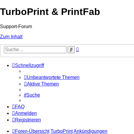
TurboPrint & PrintFab
Support-Forum
Zum Inhalt
Erweiterte
Suche
Suche
Schnellzugriff
Unbeantwortete Themen
Aktive Themen
Suche
FAQ
Anmelden
Registrieren
Foren-Übersicht
TurboPrint
Ankündigungen