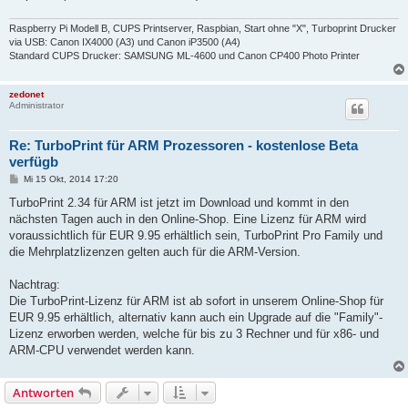
Raspberry Pi Modell B, CUPS Printserver, Raspbian, Start ohne "X", Turboprint Drucker
via USB: Canon IX4000 (A3) und Canon iP3500 (A4)
Standard CUPS Drucker: SAMSUNG ML-4600 und Canon CP400 Photo Printer
zedonet
Administrator
Re: TurboPrint für ARM Prozessoren - kostenlose Beta
verfügb
B
Mi 15 Okt, 2014 17:20
e
i
TurboPrint 2.34 für ARM ist jetzt im Download und kommt in den
t
nächsten Tagen auch in den Online-Shop. Eine Lizenz für ARM wird
r
a
voraussichtlich für EUR 9.95 erhältlich sein, TurboPrint Pro Family und
g
die Mehrplatzlizenzen gelten auch für die ARM-Version.
Nachtrag:
Die TurboPrint-Lizenz für ARM ist ab sofort in unserem Online-Shop für
EUR 9.95 erhältlich, alternativ kann auch ein Upgrade auf die "Family"-
Lizenz erworben werden, welche für bis zu 3 Rechner und für x86- und
ARM-CPU verwendet werden kann.
Antworten