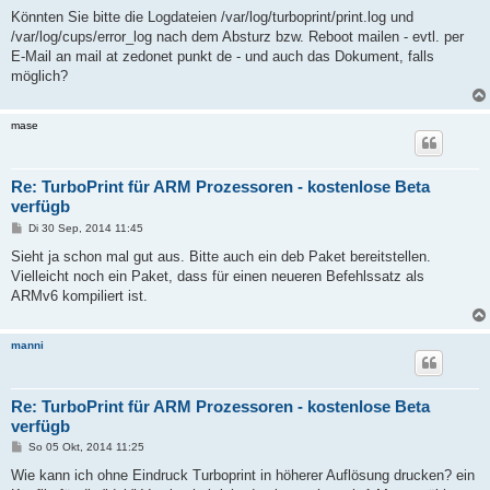
Könnten Sie bitte die Logdateien /var/log/turboprint/print.log und
/var/log/cups/error_log nach dem Absturz bzw. Reboot mailen - evtl. per
E-Mail an mail at zedonet punkt de - und auch das Dokument, falls
möglich?
mase
Re: TurboPrint für ARM Prozessoren - kostenlose Beta
verfügb
B
Di 30 Sep, 2014 11:45
e
i
Sieht ja schon mal gut aus. Bitte auch ein deb Paket bereitstellen.
t
Vielleicht noch ein Paket, dass für einen neueren Befehlssatz als
r
a
ARMv6 kompiliert ist.
g
manni
Re: TurboPrint für ARM Prozessoren - kostenlose Beta
verfügb
B
So 05 Okt, 2014 11:25
e
i
Wie kann ich ohne Eindruck Turboprint in höherer Auflösung drucken? ein
t