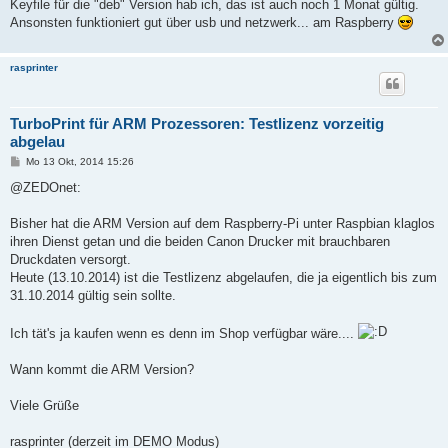
Keyfile für die "deb" Version hab ich, das ist auch noch 1 Monat gültig.
r
a
Ansonsten funktioniert gut über usb und netzwerk... am Raspberry
g
rasprinter
TurboPrint für ARM Prozessoren: Testlizenz vorzeitig
abgelau
B
Mo 13 Okt, 2014 15:26
e
i
@ZEDOnet:
t
r
a
Bisher hat die ARM Version auf dem Raspberry-Pi unter Raspbian klaglos
g
ihren Dienst getan und die beiden Canon Drucker mit brauchbaren
Druckdaten versorgt.
Heute (13.10.2014) ist die Testlizenz abgelaufen, die ja eigentlich bis zum
31.10.2014 gültig sein sollte.
Ich tät's ja kaufen wenn es denn im Shop verfügbar wäre....
Wann kommt die ARM Version?
Viele Grüße
rasprinter (derzeit im DEMO Modus)