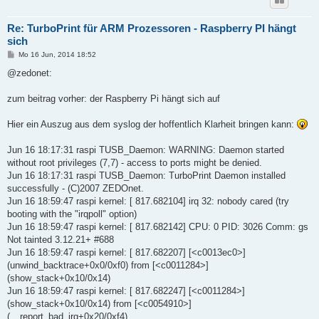
Re: TurboPrint für ARM Prozessoren - Raspberry PI hängt
sich
B
Mo 16 Jun, 2014 18:52
e
i
@zedonet:
t
r
a
zum beitrag vorher: der Raspberry Pi hängt sich auf
g
Hier ein Auszug aus dem syslog der hoffentlich Klarheit bringen kann:
Jun 16 18:17:31 raspi TUSB_Daemon: WARNING: Daemon started
without root privileges (7,7) - access to ports might be denied.
Jun 16 18:17:31 raspi TUSB_Daemon: TurboPrint Daemon installed
successfully - (C)2007 ZEDOnet.
Jun 16 18:59:47 raspi kernel: [ 817.682104] irq 32: nobody cared (try
booting with the "irqpoll" option)
Jun 16 18:59:47 raspi kernel: [ 817.682142] CPU: 0 PID: 3026 Comm: gs
Not tainted 3.12.21+ #688
Jun 16 18:59:47 raspi kernel: [ 817.682207] [<c0013ec0>]
(unwind_backtrace+0x0/0xf0) from [<c0011284>]
(show_stack+0x10/0x14)
Jun 16 18:59:47 raspi kernel: [ 817.682247] [<c0011284>]
(show_stack+0x10/0x14) from [<c0054910>]
(__report_bad_irq+0x20/0xf4)