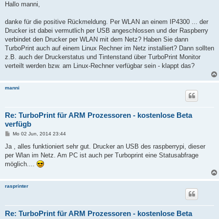
i
Hallo manni,
t
r
a
danke für die positive Rückmeldung. Per WLAN an einem IP4300 ... der
g
Drucker ist dabei vermutlich per USB angeschlossen und der Raspberry
verbindet den Drucker per WLAN mit dem Netz? Haben Sie dann
TurboPrint auch auf einem Linux Rechner im Netz installiert? Dann sollten
z.B. auch der Druckerstatus und Tintenstand über TurboPrint Monitor
verteilt werden bzw. am Linux-Rechner verfügbar sein - klappt das?
manni
Re: TurboPrint für ARM Prozessoren - kostenlose Beta
verfügb
B
Mo 02 Jun, 2014 23:44
e
i
Ja , alles funktioniert sehr gut. Drucker an USB des raspberrypi, dieser
t
per Wlan im Netz. Am PC ist auch per Turboprint eine Statusabfrage
r
a
möglich....
g
rasprinter
Re: TurboPrint für ARM Prozessoren - kostenlose Beta