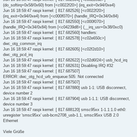
(do_softirq+0x58/0x60) from [<c0022f20>] (irq_exit+0x94/0xe4)
Jun 16 18:59:47 raspi kernel: [ 817.682526] [<c0022f20>]
(irq_exit+0x94/0xe4) from [<c000f070>] (handle_IRQ+0x34/0x84)
Jun 16 18:59:47 raspi kernel: [ 817.682550] [<c000f070>]
(handle_IRQ+0x34/0x84) from [<c04239d8>] (__irq_usr+0x38/0xc0)
Jun 16 18:59:47 raspi kernel: [ 817.682560] handlers:
Jun 16 18:59:47 raspi kernel: [ 817.682578] [<c02e650c>]
dwc_otg_common_irq
Jun 16 18:59:47 raspi kernel: [ 817.682605] [<c02f2d10>]
dwc_otg_pcd_irq
Jun 16 18:59:47 raspi kernel: [ 817.682622] [<c02d6f24>] usb_hcd_irq
Jun 16 18:59:47 raspi kernel: [ 817.682631] Disabling IRQ #32
Jun 16 18:59:47 raspi kernel: [ 817.687507]
ERROR::dwc_otg_hcd_urb_enqueue:505: Not connected
Jun 16 18:59:47 raspi kernel: [ 817.687507]
Jun 16 18:59:47 raspi kernel: [ 817.687880] usb 1-1: USB disconnect,
device number 2
Jun 16 18:59:47 raspi kernel: [ 817.687904] usb 1-1.1: USB disconnect,
device number 3
Jun 16 18:59:47 raspi kernel: [ 817.688120] smsc95xx 1-1.1:1.0 eth0:
unregister 'smsc95xx' usb-bcm2708_usb-1.1, smsc95xx USB 2.0
Ethernet
Viele Grüße