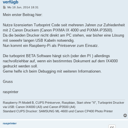
verfügb
B
Mo 16 Jun, 2014 18:31
e
i
Mein erster Beitrag hier:
t
r
a
Nutze lizensierten Turboprint Code seit mehreren Jahren zur Zufriedenheit
g
mit 2 Canon Druckern (Canon PIXMA IX 4000 und PiXMA iP3500).
Da die beiden Drucker nicht direkt am PC stehen, war bisher eine Lösung
mit seeeehr langen USB Kabeln notwendig.
Nun kommt ein Raspberry-Pi als Printserver zum Einsatz.
Die turboprint BETA Software hängt sich (oder den PI ) allerdings
nachvollziehbar auf, wenn ein bestimmtes Dokument auf dem IX4000
gedruckt werden soll.
Gerne helfe ich beim Debugging mit weiteren Informationen.
Gruss
rasprinter
Raspberry Pi Modell B, CUPS Printserver, Raspbian, Start ohne "X", Turboprint Drucker
via USB: Canon IX4000 (A3) und Canon iP3500 (A4)
Standard CUPS Drucker: SAMSUNG ML-4600 und Canon CP400 Photo Printer
rasprinter