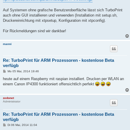
Auf Systemen ohne grafische Benutzeroberfläche lässt sich TurboPrint
auch ohne GUI installieren und verwenden (Installation mit setup.sh,
Druckereinrichtung mit xtpsetup, Konfiguration mit xtpconfig).
Für Rückmeldungen sind wir dankbar!
manni
Re: TurboPrint für ARM Prozessoren - kostenlose Beta
verfügb
B
Mo 05 Mai, 2014 19:46
e
i
heute auf einem Raspberry mit raspian installiert. Drucken per WLAN an
t
einem Canon IP4300 funktioniert offensichtlich perfekt
r
a
g
zedonet
Administrator
Re: TurboPrint für ARM Prozessoren - kostenlose Beta
verfügb
B
Di 06 Mai, 2014 11:04
e