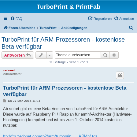
TurboPrint & PrintFab
FAQ
Registrieren
Anmelden
S
Foren-Übersicht
TurboPrint
Ankündigungen
u
TurboPrint für ARM Prozessoren - kostenlose
c
Beta verfügbar
h
Suche
Erweiterte
Antworten
e
11 Beiträge • Seite
1
von
1
zedonet
Administrator
TurboPrint für ARM Prozessoren - kostenlose Beta
verfügbar
B
Do 27 Mär, 2014 11:24
e
i
Ab sofort gibt es eine Beta-Version von TurboPrint für ARM Architektur.
t
Diese wurde auf Raspberry Pi / Raspian für armhf-Architektur (Hardware-
r
a
Floatingpoint) kompiliert und ist bis zum 1. Oktober 2014 kostenlos
g
nutzbar:
ftp://ftp.zedonet.com/tp2/arm/turboprin ... .ARMhf.tgz