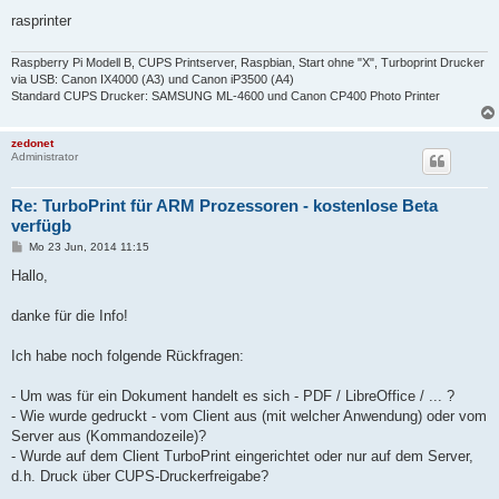
rasprinter
Raspberry Pi Modell B, CUPS Printserver, Raspbian, Start ohne "X", Turboprint Drucker
via USB: Canon IX4000 (A3) und Canon iP3500 (A4)
Standard CUPS Drucker: SAMSUNG ML-4600 und Canon CP400 Photo Printer
zedonet
Administrator
Re: TurboPrint für ARM Prozessoren - kostenlose Beta
verfügb
B
Mo 23 Jun, 2014 11:15
e
i
Hallo,
t
r
a
danke für die Info!
g
Ich habe noch folgende Rückfragen:
- Um was für ein Dokument handelt es sich - PDF / LibreOffice / ... ?
- Wie wurde gedruckt - vom Client aus (mit welcher Anwendung) oder vom
Server aus (Kommandozeile)?
- Wurde auf dem Client TurboPrint eingerichtet oder nur auf dem Server,
d.h. Druck über CUPS-Druckerfreigabe?