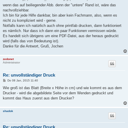
wenn das auf beiliegender Abb. denn der "untere" Rand ist, wäre das
nachvollziehbar.
Ich bin für jede Hilfe dankbar, bin aber kein Fachmann, also, wenn es
nicht zu kompliziert wird - gerne.
Notfalls kann ich natürlich auch ohne printfab drucken, dann funktioniert
es nämlich. Nur dass ich dann ein paar Funktionen vermissen würde.
Es handelt sich übrigens um eine PDF-Datei, aus der heraus gedruckt
wird (falls das von Bedeutung ist).
Danke für die Antwort, Gruß, Jochen
zedonet
Administrator
Re: unvollständiger Druck
B
Do 08 Jan, 2015 11:40
e
i
Wie groß ist das Blatt (Breite x Höhe in cm) und wie kommt es aus dem
t
Drucker - wird die abgebildete Seite vor dem Wenden gedruckt und
r
a
kommt das Haus zuerst aus dem Drucker?
g
shadok
Re: unvollständiger Druck