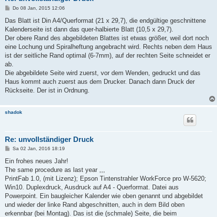
B
Do 08 Jan, 2015 12:06
e
i
Das Blatt ist Din A4/Querformat (21 x 29,7), die endgültige geschnittene
t
Kalenderseite ist dann das quer-halbierte Blatt (10,5 x 29,7).
r
a
Der obere Rand des abgebildeten Blattes ist etwas größer, weil dort noch
g
eine Lochung und Spiralheftung angebracht wird. Rechts neben dem Haus
ist der seitliche Rand optimal (6-7mm), auf der rechten Seite schneidet er
ab.
Die abgebildete Seite wird zuerst, vor dem Wenden, gedruckt und das
Haus kommt auch zuerst aus dem Drucker. Danach dann Druck der
Rückseite. Der ist in Ordnung.
shadok
Re: unvollständiger Druck
B
Sa 02 Jan, 2016 18:19
e
i
Ein frohes neues Jahr!
t
The same procedure as last year ,,,
r
a
PrintFab 1.0, (mit Lizenz); Epson Tintenstrahler WorkForce pro W-5620;
g
Win10. Duplexdruck, Ausdruck auf A4 - Querformat. Datei aus
Powerpoint. Ein baugleicher Kalender wie oben genannt und abgebildet
und wieder der linke Rand abgeschnitten, auch in dem Bild oben
erkennbar (bei Montag). Das ist die (schmale) Seite, die beim