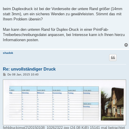
t
r
a
beim Duplexdruck ist bei der Vorderseite der untere Rand größer (14mm
g
statt 3mm), um ein sicheres Wenden zu gewährleisten. Stimmt das mit
Ihrem Problem überein?
Man kann den unteren Rand für Duplex-Druck in einer PrintFab-
Treiberbeschreibungsdatei anpassen, bei Interesse kann ich Ihnen hierzu
Informationen posten.
shadok
Re: unvollständiger Druck
B
Do 08 Jan, 2015 10:40
e
i
t
r
a
g
fehldruckimg(2)20150108_10262322.jpg (24.08 KiB) 15141 mal betrachtet