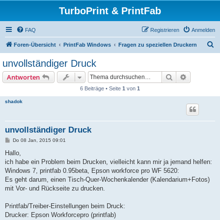
TurboPrint & PrintFab
FAQ
Registrieren
Anmelden
S
Foren-Übersicht
PrintFab Windows
Fragen zu speziellen Druckern
u
unvollständiger Druck
c
Suche
Erweiterte
Antworten
h
6 Beiträge • Seite
1
von
1
e
shadok
unvollständiger Druck
B
Do 08 Jan, 2015 09:01
e
i
Hallo,
t
ich habe ein Problem beim Drucken, vielleicht kann mir ja jemand helfen:
r
a
Windows 7, printfab 0.95beta, Epson workforce pro WF 5620:
g
Es geht darum, einen Tisch-Quer-Wochenkalender (Kalendarium+Fotos)
mit Vor- und Rückseite zu drucken.
Printfab/Treiber-Einstellungen beim Druck:
Drucker: Epson Workforcepro (printfab)