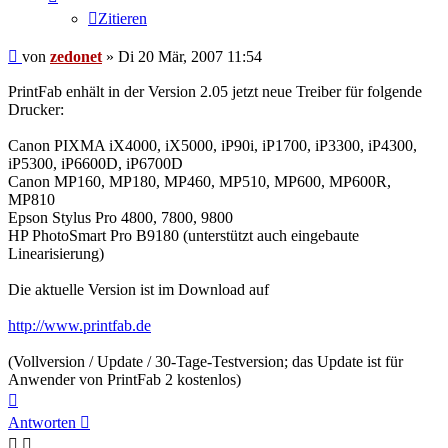
Zitieren
Beitrag
von
zedonet
»
Di 20 Mär, 2007 11:54
PrintFab enhält in der Version 2.05 jetzt neue Treiber für folgende
Drucker:
Canon PIXMA iX4000, iX5000, iP90i, iP1700, iP3300, iP4300,
iP5300, iP6600D, iP6700D
Canon MP160, MP180, MP460, MP510, MP600, MP600R,
MP810
Epson Stylus Pro 4800, 7800, 9800
HP PhotoSmart Pro B9180 (unterstützt auch eingebaute
Linearisierung)
Die aktuelle Version ist im Download auf
http://www.printfab.de
(Vollversion / Update / 30-Tage-Testversion; das Update ist für
Anwender von PrintFab 2 kostenlos)
Nach
oben
Antworten