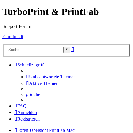
TurboPrint & PrintFab
Support-Forum
Zum Inhalt
Erweiterte
Suche
Suche
Schnellzugriff
Unbeantwortete Themen
Aktive Themen
Suche
FAQ
Anmelden
Registrieren
Foren-Übersicht
PrintFab Mac