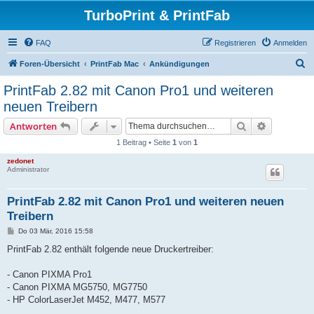
TurboPrint & PrintFab
FAQ
Registrieren
Anmelden
S
Foren-Übersicht
PrintFab Mac
Ankündigungen
u
PrintFab 2.82 mit Canon Pro1 und weiteren
c
neuen Treibern
h
Suche
Erweiterte
Antworten
e
1 Beitrag • Seite
1
von
1
zedonet
Administrator
PrintFab 2.82 mit Canon Pro1 und weiteren neuen
Treibern
B
Do 03 Mär, 2016 15:58
e
i
PrintFab 2.82 enthält folgende neue Druckertreiber:
t
r
a
- Canon PIXMA Pro1
g
- Canon PIXMA MG5750, MG7750
- HP ColorLaserJet M452, M477, M577