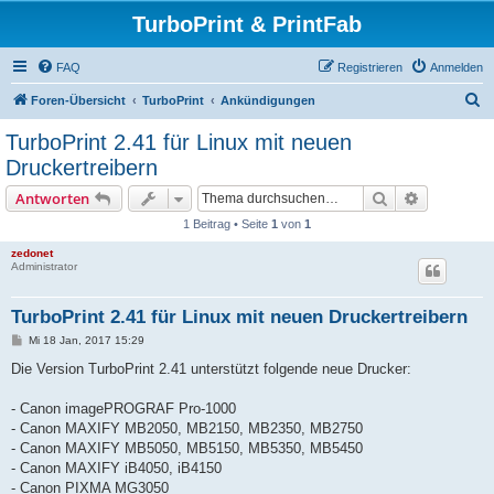
TurboPrint & PrintFab
FAQ
Registrieren
Anmelden
S
Foren-Übersicht
TurboPrint
Ankündigungen
u
TurboPrint 2.41 für Linux mit neuen
c
Druckertreibern
h
Suche
Erweiterte
Antworten
e
1 Beitrag • Seite
1
von
1
zedonet
Administrator
TurboPrint 2.41 für Linux mit neuen Druckertreibern
B
Mi 18 Jan, 2017 15:29
e
i
Die Version TurboPrint 2.41 unterstützt folgende neue Drucker:
t
r
a
- Canon imagePROGRAF Pro-1000
g
- Canon MAXIFY MB2050, MB2150, MB2350, MB2750
- Canon MAXIFY MB5050, MB5150, MB5350, MB5450
- Canon MAXIFY iB4050, iB4150
- Canon PIXMA MG3050