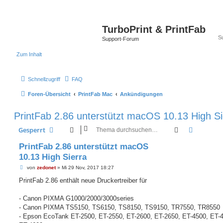
TurboPrint & PrintFab
Support-Forum
Zum Inhalt
Schnellzugriff
FAQ
Foren-Übersicht
PrintFab Mac
Ankündigungen
PrintFab 2.86 unterstützt macOS 10.13 High Si
Suche
Erweiter
Gesperrt
PrintFab 2.86 unterstützt macOS
10.13 High Sierra
B
von
zedonet
»
Mi 29 Nov, 2017 18:27
e
i
PrintFab 2.86 enthält neue Druckertreiber für
t
r
a
- Canon PIXMA G1000/2000/3000series
g
- Canon PIXMA TS5150, TS6150, TS8150, TS9150, TR7550, TR8550
- Epson EcoTank ET-2500, ET-2550, ET-2600, ET-2650, ET-4500, ET-