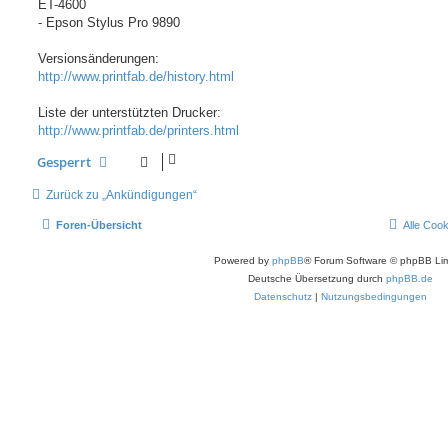
ET-4600
- Epson Stylus Pro 9890
Versionsänderungen:
http://www.printfab.de/history.html
Liste der unterstützten Drucker:
http://www.printfab.de/printers.html
Gesperrt
Zurück zu „Ankündigungen“
Foren-Übersicht
Alle Coo
Powered by
phpBB
® Forum Software © phpBB Lim
Deutsche Übersetzung durch
phpBB.de
Datenschutz
|
Nutzungsbedingungen