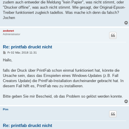
zudem auch entweder die Meldung "kein Papier", was nicht stimmt, oder
"Drucker offline", was auch nicht stimmt. Wie gesagt, der Original-Epson-
Treiber funktioniert zugleich tadellos. Was mache ich denn da falsch?
Jochen
zedonet
Administrator
Re: printfab druckt nicht
B
Fr 02 Mär, 2018 11:31
e
i
Hallo,
t
r
a
falls der Druck über PrintFab schon einmal funktioniert hat, könnte die
g
Ursache sein, dass das Einspielen eines Windows-Updates (z.B. Fall
Creators Update) die PrintFab-Installation durcheinander gebracht hat. In
diesem Fall hilft es, PrintFab neu zu installieren.
Bitte geben Sie mir Bescheid, ob das Problem so gelöst werden konnte.
Pim
Re: printfab druckt nicht