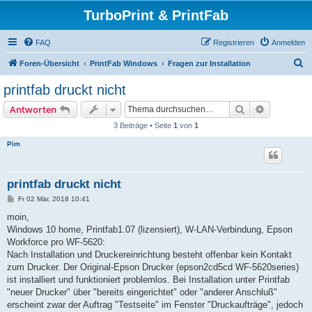
TurboPrint & PrintFab
FAQ
Registrieren
Anmelden
S
Foren-Übersicht
PrintFab Windows
Fragen zur Installation
u
printfab druckt nicht
c
Suche
Erweiterte
Antworten
h
3 Beiträge • Seite
1
von
1
e
Pim
printfab druckt nicht
B
Fr 02 Mär, 2018 10:41
e
i
moin,
t
Windows 10 home, Printfab1.07 (lizensiert), W-LAN-Verbindung, Epson
r
a
Workforce pro WF-5620:
g
Nach Installation und Druckereinrichtung besteht offenbar kein Kontakt
zum Drucker. Der Original-Epson Drucker (epson2cd5cd WF-5620series)
ist installiert und funktioniert problemlos. Bei Installation unter Printfab
"neuer Drucker" über "bereits eingerichtet" oder "anderer Anschluß"
erscheint zwar der Auftrag "Testseite" im Fenster "Druckaufträge", jedoch