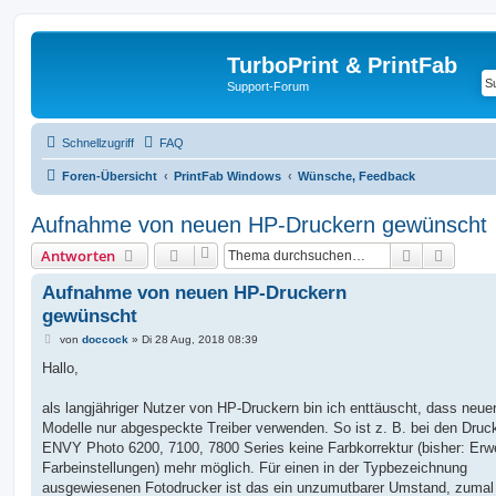
TurboPrint & PrintFab
Support-Forum
Schnellzugriff
FAQ
Foren-Übersicht
PrintFab Windows
Wünsche, Feedback
Aufnahme von neuen HP-Druckern gewünscht
Suche
Erweit
Antworten
Aufnahme von neuen HP-Druckern
gewünscht
B
von
doccock
»
Di 28 Aug, 2018 08:39
e
i
Hallo,
t
r
a
als langjähriger Nutzer von HP-Druckern bin ich enttäuscht, dass neue
g
Modelle nur abgespeckte Treiber verwenden. So ist z. B. bei den Dru
ENVY Photo 6200, 7100, 7800 Series keine Farbkorrektur (bisher: Erwe
Farbeinstellungen) mehr möglich. Für einen in der Typbezeichnung
ausgewiesenen Fotodrucker ist das ein unzumutbarer Umstand, zumal