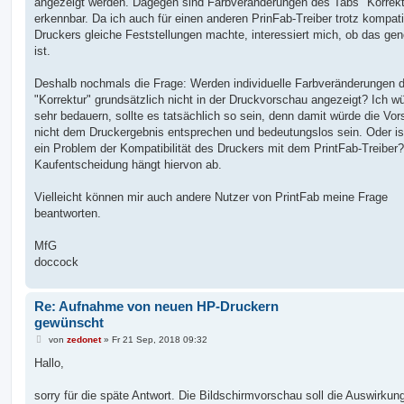
angezeigt werden. Dagegen sind Farbveränderungen des Tabs "Korrekt
erkennbar. Da ich auch für einen anderen PrinFab-Treiber trotz kompat
Druckers gleiche Feststellungen machte, interessiert mich, ob das gene
ist.
Deshalb nochmals die Frage: Werden individuelle Farbveränderungen 
"Korrektur" grundsätzlich nicht in der Druckvorschau angezeigt? Ich w
sehr bedauern, sollte es tatsächlich so sein, denn damit würde die Vo
nicht dem Druckergebnis entsprechen und bedeutungslos sein. Oder is
ein Problem der Kompatibilität des Druckers mit dem PrintFab-Treiber
Kaufentscheidung hängt hiervon ab.
Vielleicht können mir auch andere Nutzer von PrintFab meine Frage
beantworten.
MfG
doccock
Re: Aufnahme von neuen HP-Druckern
gewünscht
B
von
zedonet
»
Fr 21 Sep, 2018 09:32
e
i
Hallo,
t
r
a
sorry für die späte Antwort. Die Bildschirmvorschau soll die Auswirkun
g