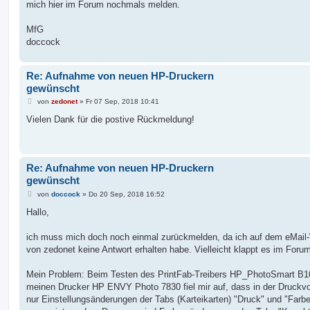
mich hier im Forum nochmals melden.
MfG
doccock
Re: Aufnahme von neuen HP-Druckern
gewünscht
B
von
zedonet
»
Fr 07 Sep, 2018 10:41
e
i
Vielen Dank für die postive Rückmeldung!
t
r
a
g
Re: Aufnahme von neuen HP-Druckern
gewünscht
B
von
doccock
»
Do 20 Sep, 2018 16:52
e
i
Hallo,
t
r
a
ich muss mich doch noch einmal zurückmelden, da ich auf dem eMail
g
von zedonet keine Antwort erhalten habe. Vielleicht klappt es im Foru
Mein Problem: Beim Testen des PrintFab-Treibers HP_PhotoSmart B10
meinen Drucker HP ENVY Photo 7830 fiel mir auf, dass in der Druckv
nur Einstellungsänderungen der Tabs (Karteikarten) "Druck" und "Farb