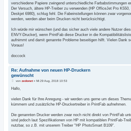
verschiedene Papiere zwingend unterschiedliche Farbabstimmungen er
Der Versuch, ältere HP-Treiber zu verwenden (HP OfficeJet Pro K550,
Deskjet 6980), schlug fehl. Die Fabeinstellungen können zwar vorge
werden, werden aber beim Drucken nicht berücksichtigt.
Ich würde mir wünschen (und das sicher auch viele andere Nutzer die
ENVY-Drucker), wenn PrintFab diese Drucker in die Kompatibilitätslist
aufnimmt und damit genannte Probleme beseitigen hilft. Vielen Dank 
Voraus!
doccock
Re: Aufnahme von neuen HP-Druckern
gewünscht
B
von
zedonet
»
Mi 29 Aug, 2018 10:53
e
i
Hallo,
t
r
a
vielen Dank für Ihre Anregung - wir werden uns gerne um dieses Them
g
kümmern und zusätzliche HP-Druckertreiber in PrintFab aufnehmen.
Die genannten Drucker werden zwar noch nicht direkt von PrintFab unte
sind jedoch laut Spezifikationen von HP mit kompatiblen PrintFab-Trei
nutzbar, so z.B. mit unserem Treiber "HP PhotoSmart B109".