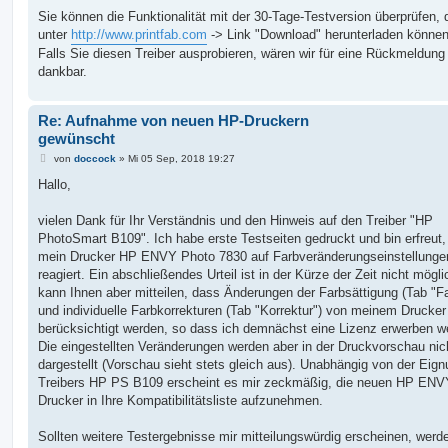
Sie können die Funktionalität mit der 30-Tage-Testversion überprüfen, 
unter
http://www.printfab.com
-> Link "Download" herunterladen können
Falls Sie diesen Treiber ausprobieren, wären wir für eine Rückmeldung
dankbar.
Re: Aufnahme von neuen HP-Druckern
gewünscht
B
von
doccock
»
Mi 05 Sep, 2018 19:27
e
i
Hallo,
t
r
a
vielen Dank für Ihr Verständnis und den Hinweis auf den Treiber "HP
g
PhotoSmart B109". Ich habe erste Testseiten gedruckt und bin erfreut
mein Drucker HP ENVY Photo 7830 auf Farbveränderungseinstellunge
reagiert. Ein abschließendes Urteil ist in der Kürze der Zeit nicht mögli
kann Ihnen aber mitteilen, dass Änderungen der Farbsättigung (Tab "F
und individuelle Farbkorrekturen (Tab "Korrektur") von meinem Drucker
berücksichtigt werden, so dass ich demnächst eine Lizenz erwerben w
Die eingestellten Veränderungen werden aber in der Druckvorschau nic
dargestellt (Vorschau sieht stets gleich aus). Unabhängig von der Eig
Treibers HP PS B109 erscheint es mir zeckmäßig, die neuen HP ENV
Drucker in Ihre Kompatibilitätsliste aufzunehmen.
Sollten weitere Testergebnisse mir mitteilungswürdig erscheinen, werde