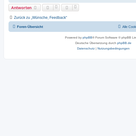
Antworten
Zurück zu „Wünsche, Feedback“
Foren-Übersicht
Alle Coo
Powered by
phpBB
® Forum Software © phpBB Lim
Deutsche Übersetzung durch
phpBB.de
Datenschutz
|
Nutzungsbedingungen