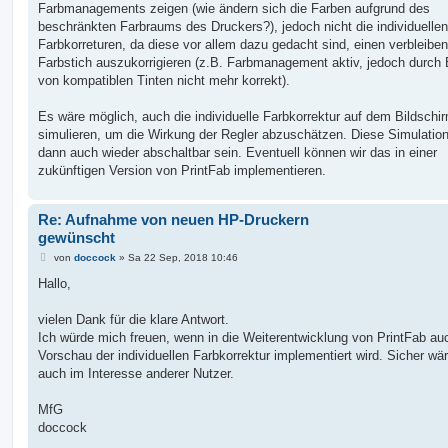
Farbmanagements zeigen (wie ändern sich die Farben aufgrund des
beschränkten Farbraums des Druckers?), jedoch nicht die individuellen
Farbkorreturen, da diese vor allem dazu gedacht sind, einen verbleibe
Farbstich auszukorrigieren (z.B. Farbmanagement aktiv, jedoch durch 
von kompatiblen Tinten nicht mehr korrekt).
Es wäre möglich, auch die individuelle Farbkorrektur auf dem Bildschi
simulieren, um die Wirkung der Regler abzuschätzen. Diese Simulation
dann auch wieder abschaltbar sein. Eventuell können wir das in einer
zukünftigen Version von PrintFab implementieren.
Re: Aufnahme von neuen HP-Druckern
gewünscht
B
von
doccock
»
Sa 22 Sep, 2018 10:46
e
i
Hallo,
t
r
a
vielen Dank für die klare Antwort.
g
Ich würde mich freuen, wenn in die Weiterentwicklung von PrintFab au
Vorschau der individuellen Farbkorrektur implementiert wird. Sicher wä
auch im Interesse anderer Nutzer.
MfG
doccock