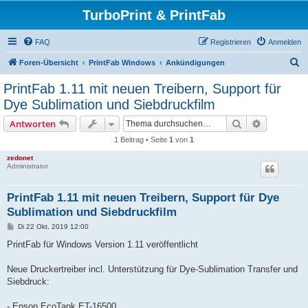
TurboPrint & PrintFab
FAQ
Registrieren
Anmelden
S
Foren-Übersicht
PrintFab Windows
Ankündigungen
u
PrintFab 1.11 mit neuen Treibern, Support für
c
Dye Sublimation und Siebdruckfilm
h
Suche
Erweiterte
Antworten
e
1 Beitrag • Seite
1
von
1
zedonet
Administrator
PrintFab 1.11 mit neuen Treibern, Support für Dye
Sublimation und Siebdruckfilm
B
Di 22 Okt, 2019 12:00
e
i
PrintFab für Windows Version 1.11 veröffentlicht
t
r
a
Neue Druckertreiber incl. Unterstützung für Dye-Sublimation Transfer und
g
Siebdruck:
- Epson EcoTank ET-16500