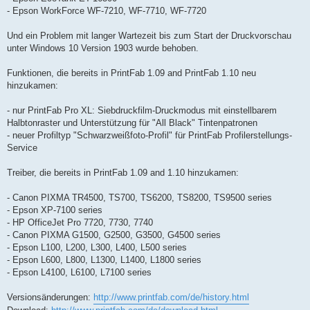
- Epson WorkForce WF-7210, WF-7710, WF-7720
Und ein Problem mit langer Wartezeit bis zum Start der Druckvorschau
unter Windows 10 Version 1903 wurde behoben.
Funktionen, die bereits in PrintFab 1.09 and PrintFab 1.10 neu
hinzukamen:
- nur PrintFab Pro XL: Siebdruckfilm-Druckmodus mit einstellbarem
Halbtonraster und Unterstützung für "All Black" Tintenpatronen
- neuer Profiltyp "Schwarzweißfoto-Profil" für PrintFab Profilerstellungs-
Service
Treiber, die bereits in PrintFab 1.09 and 1.10 hinzukamen:
- Canon PIXMA TR4500, TS700, TS6200, TS8200, TS9500 series
- Epson XP-7100 series
- HP OfficeJet Pro 7720, 7730, 7740
- Canon PIXMA G1500, G2500, G3500, G4500 series
- Epson L100, L200, L300, L400, L500 series
- Epson L600, L800, L1300, L1400, L1800 series
- Epson L4100, L6100, L7100 series
Versionsänderungen:
http://www.printfab.com/de/history.html