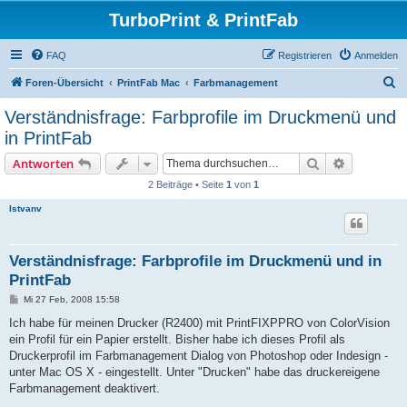
TurboPrint & PrintFab
FAQ
Registrieren
Anmelden
S
Foren-Übersicht
PrintFab Mac
Farbmanagement
u
Verständnisfrage: Farbprofile im Druckmenü und
c
in PrintFab
h
Suche
Erweiterte
Antworten
e
2 Beiträge • Seite
1
von
1
Istvanv
Verständnisfrage: Farbprofile im Druckmenü und in
PrintFab
B
Mi 27 Feb, 2008 15:58
e
i
Ich habe für meinen Drucker (R2400) mit PrintFIXPPRO von ColorVision
t
ein Profil für ein Papier erstellt. Bisher habe ich dieses Profil als
r
a
Druckerprofil im Farbmanagement Dialog von Photoshop oder Indesign -
g
unter Mac OS X - eingestellt. Unter "Drucken" habe das druckereigene
Farbmanagement deaktivert.