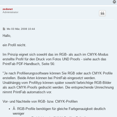
zedonet
Administrator
B
Mo 03 Mär, 2008 10:44
e
i
Hallo,
t
r
a
ein Profil reicht.
g
Im Prinzip eignet sich sowohl das im RGB- als auch im CMYK-Modus
erstellte Profil für den Druck von Fotos UND Proofs - siehe auch das
PrintFab PDF-Handbuch, Seite 56:
"Je nach Profilierungssoftware können Sie RGB oder auch CMYK Profile
erstellen. Beide Arten können bei PrintFab eingesetzt werden.
Unabhängig vom Profiltyp können später sowohl farbrichtige RGB-Bilder
als auch CMYK-Proofs gedruckt werden. Die entsprechende Umrechnung
nimmt PrintFab automatisch vor.
Vor- und Nachteile von RGB- bzw. CMYK-Profilen
Â· RGB-Profile benötigen für gleiche Farbgenauigkeit deutlich
weniger