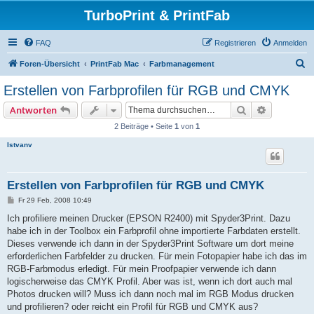
TurboPrint & PrintFab
FAQ
Registrieren
Anmelden
S
Foren-Übersicht
PrintFab Mac
Farbmanagement
u
Erstellen von Farbprofilen für RGB und CMYK
c
Suche
Erweiterte
Antworten
h
2 Beiträge • Seite
1
von
1
e
Istvanv
Erstellen von Farbprofilen für RGB und CMYK
B
Fr 29 Feb, 2008 10:49
e
i
Ich profiliere meinen Drucker (EPSON R2400) mit Spyder3Print. Dazu
t
habe ich in der Toolbox ein Farbprofil ohne importierte Farbdaten erstellt.
r
a
Dieses verwende ich dann in der Spyder3Print Software um dort meine
g
erforderlichen Farbfelder zu drucken. Für mein Fotopapier habe ich das im
RGB-Farbmodus erledigt. Für mein Proofpapier verwende ich dann
logischerweise das CMYK Profil. Aber was ist, wenn ich dort auch mal
Photos drucken will? Muss ich dann noch mal im RGB Modus drucken
und profilieren? oder reicht ein Profil für RGB und CMYK aus?