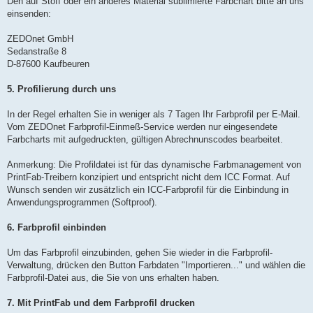
Den auf Stoff oder ein anderes Material sublimierte Farbchart bitte an uns
einsenden:
ZEDOnet GmbH
Sedanstraße 8
D-87600 Kaufbeuren
5. Profilierung durch uns
In der Regel erhalten Sie in weniger als 7 Tagen Ihr Farbprofil per E-Mail.
Vom ZEDOnet Farbprofil-Einmeß-Service werden nur eingesendete
Farbcharts mit aufgedruckten, gültigen Abrechnunscodes bearbeitet.
Anmerkung: Die Profildatei ist für das dynamische Farbmanagement von
PrintFab-Treibern konzipiert und entspricht nicht dem ICC Format. Auf
Wunsch senden wir zusätzlich ein ICC-Farbprofil für die Einbindung in
Anwendungsprogrammen (Softproof).
6. Farbprofil einbinden
Um das Farbprofil einzubinden, gehen Sie wieder in die Farbprofil-
Verwaltung, drücken den Button Farbdaten "Importieren..." und wählen die
Farbprofil-Datei aus, die Sie von uns erhalten haben.
7. Mit PrintFab und dem Farbprofil drucken