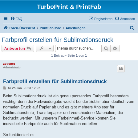
TurboPrint & PrintFab
FAQ
Registrieren
Anmelden
S
Foren-Übersicht
PrintFab Mac
Anleitungen
u
Farbprofil erstellen für Sublimationsdruck
c
Suche
Erweiterte
Antworten
h
1 Beitrag • Seite
1
von
1
e
zedonet
Administrator
Farbprofil erstellen für Sublimationsdruck
B
Mi 25 Jan, 2023 12:25
e
i
Beim Sublimationsdruck ist ein genau passendes Farbprofil besonders
t
wichtig, denn die Farbwiedergabe weicht bei der Sublimation deutlich vom
r
a
normalen Druck auf Papier ab und es gibt mehrere Anbieter für
g
Sublimationstinte, Transferpapier und verschiedene Materialien, die
bedruckt werden. Mit unserem Farbeinmeß-Service können Sie
individuelle Farbprofile auch für Sublimation erstellen.
So funktioniert es: