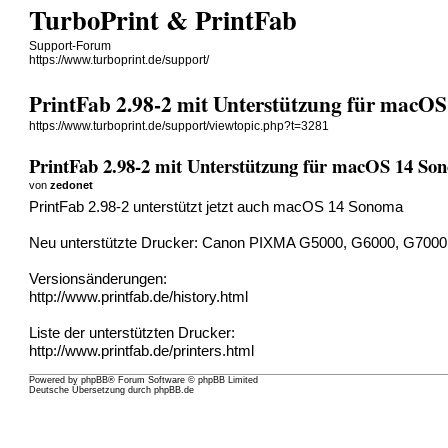
TurboPrint & PrintFab
Support-Forum
https://www.turboprint.de/support/
PrintFab 2.98-2 mit Unterstützung für macO
https://www.turboprint.de/support/viewtopic.php?t=3281
PrintFab 2.98-2 mit Unterstützung für macOS 14 So
von
zedonet
PrintFab 2.98-2 unterstützt jetzt auch macOS 14 Sonoma
Neu unterstützte Drucker: Canon PIXMA G5000, G6000, G7000 
Versionsänderungen:
http://www.printfab.de/history.html
Liste der unterstützten Drucker:
http://www.printfab.de/printers.html
Powered by
phpBB
® Forum Software © phpBB Limited
Deutsche Übersetzung durch
phpBB.de