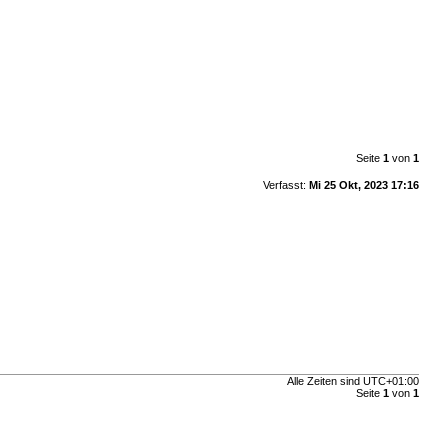
Seite
1
von
1
Verfasst:
Mi 25 Okt, 2023 17:16
Alle Zeiten sind
UTC+01:00
Seite
1
von
1