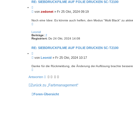
RE: SIEBDRUCKFILME AUF FOLIE DRUCKEN SC-T2100
Z
i
B
von
zedonet
»
Fr 25 Okt, 2024 09:19
t
e
i
i
e
Noch eine Idee: Es könnte auch helfen, den Modus "Multi Black" zu aktiv
r
N
t
e
a
r
n
c
Leonid
a
h
Beiträge:
2
g
o
Registriert:
Do 24 Okt, 2024 14:08
b
e
n
RE: SIEBDRUCKFILME AUF FOLIE DRUCKEN SC-T2100
Z
i
B
von
Leonid
»
Fr 25 Okt, 2024 10:17
t
e
i
i
e
Danke für die Rückmeldung, die Änderung der Auflösung brachte bessere
r
N
t
e
a
r
n
c
Antworten
a
h
g
o
Zurück zu „Farbmanagement“
b
e
n
Foren-Übersicht