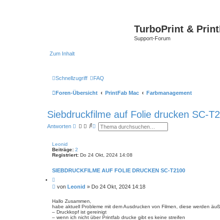
TurboPrint & Prin
Support-Forum
Zum Inhalt
Schnellzugriff
FAQ
Foren-Übersicht
PrintFab Mac
Farbmanagement
Siebdruckfilme auf Folie drucken SC-T
S
E
Antworten
u
r
c
w
h
e
Leonid
e
i
Beiträge:
2
t
Registriert:
Do 24 Okt, 2024 14:08
e
r
SIEBDRUCKFILME AUF FOLIE DRUCKEN SC-T2100
t
e
Z
S
i
B
von
Leonid
»
Do 24 Okt, 2024 14:18
t
u
e
i
c
i
e
Hallo Zusammen,
h
r
habe aktuell Probleme mit dem Ausdrucken von Filmen, diese werden äußers
t
e
e
– Druckkopf ist gereinigt
r
n
– wenn ich nicht über Printfab drucke gibt es keine streifen