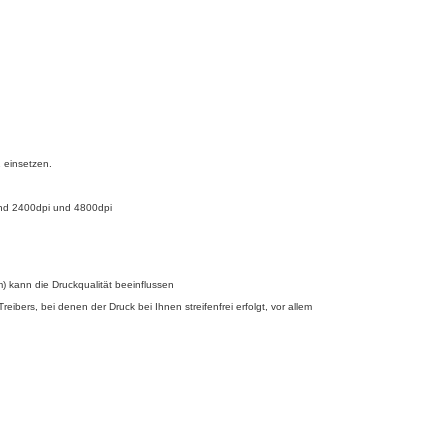
1 einsetzen.
sind 2400dpi und 4800dpi
) kann die Druckqualität beeinflussen
ibers, bei denen der Druck bei Ihnen streifenfrei erfolgt, vor allem