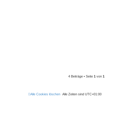
4 Beiträge • Seite
1
von
1
Alle Cookies löschen
Alle Zeiten sind
UTC+01:00