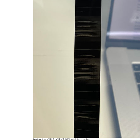
beisp.jpg (28.1 KiB) 7102 mal betrachtet