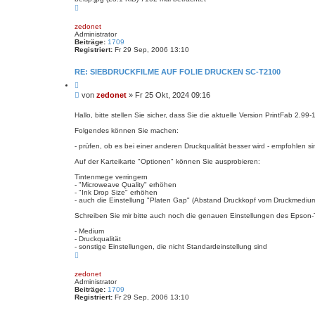
N
a
c
zedonet
h
Administrator
o
Beiträge:
1709
b
Registriert:
Fr 29 Sep, 2006 13:10
e
n
RE: SIEBDRUCKFILME AUF FOLIE DRUCKEN SC-T2100
Z
i
B
von
zedonet
»
Fr 25 Okt, 2024 09:16
t
e
i
i
e
Hallo, bitte stellen Sie sicher, dass Sie die aktuelle Version PrintFab 2.99-
r
t
e
Folgendes können Sie machen:
r
n
a
- prüfen, ob es bei einer anderen Druckqualität besser wird - empfohlen 
g
Auf der Karteikarte "Optionen" können Sie ausprobieren:
Tintenmege verringern
- "Microweave Quality" erhöhen
- "Ink Drop Size" erhöhen
- auch die Einstellung "Platen Gap" (Abstand Druckkopf vom Druckmedium
Schreiben Sie mir bitte auch noch die genauen Einstellungen des Epson-Tre
- Medium
- Druckqualität
- sonstige Einstellungen, die nicht Standardeinstellung sind
N
a
c
zedonet
h
Administrator
o
Beiträge:
1709
b
Registriert:
Fr 29 Sep, 2006 13:10
e
n