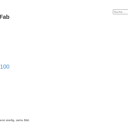
tFab
2100
t streifig, siehe Bild.