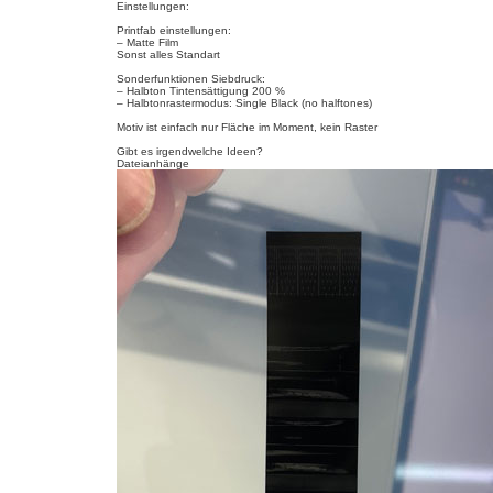
a
Einstellungen:
g
Printfab einstellungen:
– Matte Film
Sonst alles Standart
Sonderfunktionen Siebdruck:
– Halbton Tintensättigung 200 %
– Halbtonrastermodus: Single Black (no halftones)
Motiv ist einfach nur Fläche im Moment, kein Raster
Gibt es irgendwelche Ideen?
Dateianhänge