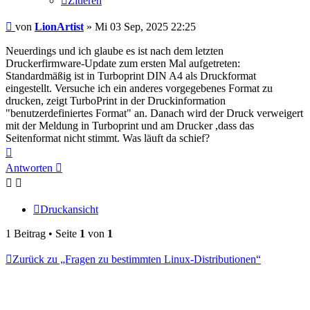
Zitieren
Beitrag
von
LionArtist
»
Mi 03 Sep, 2025 22:25
Neuerdings und ich glaube es ist nach dem letzten
Druckerfirmware-Update zum ersten Mal aufgetreten:
Standardmäßig ist in Turboprint DIN A4 als Druckformat
eingestellt. Versuche ich ein anderes vorgegebenes Format zu
drucken, zeigt TurboPrint in der Druckinformation
"benutzerdefiniertes Format" an. Danach wird der Druck verweigert
mit der Meldung in Turboprint und am Drucker ,dass das
Seitenformat nicht stimmt. Was läuft da schief?
Nach
oben
Antworten
Druckansicht
1 Beitrag • Seite
1
von
1
Zurück zu „Fragen zu bestimmten Linux-Distributionen“