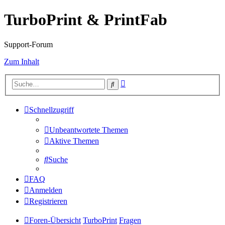
TurboPrint & PrintFab
Support-Forum
Zum Inhalt
Erweiterte
Suche
Suche
Schnellzugriff
Unbeantwortete Themen
Aktive Themen
Suche
FAQ
Anmelden
Registrieren
Foren-Übersicht
TurboPrint
Fragen