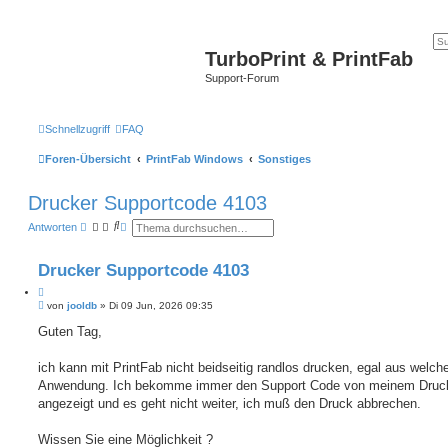
TurboPrint & PrintFab
Support-Forum
Schnellzugriff
FAQ
Foren-Übersicht
PrintFab Windows
Sonstiges
Drucker Supportcode 4103
S
E
Antworten
u
r
c
w
h
e
Drucker Supportcode 4103
e
i
t
Z
e
B
i
von
jooldb
»
Di 09 Jun, 2026 09:35
r
e
t
t
i
Guten Tag,
e
i
t
S
e
r
u
r
a
ich kann mit PrintFab nicht beidseitig randlos drucken, egal aus welch
c
e
g
h
Anwendung. Ich bekomme immer den Support Code von meinem Druc
n
e
angezeigt und es geht nicht weiter, ich muß den Druck abbrechen.
Wissen Sie eine Möglichkeit ?