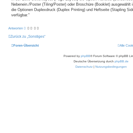
Nebenein./Poster (Tiling/Poster) oder Broschüre (Booklet) ausgewählt i
die Optionen Duplexdruck (Duplex Printing) und Heftseite (Stapling Sid
verfügbar."
Antworten
Zurück zu „Sonstiges“
Foren-Übersicht
Alle Coo
Powered by
phpBB
® Forum Software © phpBB Lim
Deutsche Übersetzung durch
phpBB.de
Datenschutz
|
Nutzungsbedingungen