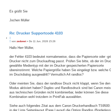
Es grüßt Sie
Jochen Müller
Re: Drucker Supportcode 4103
Z
B
i
von
zedonet
»
Do 11 Jun, 2026 15:26
e
t
i
Hallo Herr Müller,
i
t
e
r
r
a
der Fehler 4103 bedeutet normalerweise, dass die Papiersorte oder -g
e
g
Drucker nicht zum Druckauftrag passt. Prüfen Sie bitte, ob der im Dru
n
gewählte Medientyp mit der im Drucker gespeicherten Papiersorte
übereinstimmt. Welche Papiergröße haben Sie eingelegt bzw. welche G
im Druckdialog ausgewählt? Vermutlich A4 randlos?
Oder meinten Sie, dass der randlose Druck nicht klappt, wenn Sie den
Modus aktiviert haben? Duplex und Randlosdruck sind bei Canon meist
aus technischen Gründen nicht kombinierbar, leider können Sie diese
Kombination wohl trotzdem in PrintFab auswählen.
Siehe auch folgendes Zitat aus dem Canon Druckerhandbuch TS9500
in der Liste Seitenlayout (Page Layout) die Option Randlos (Borderless