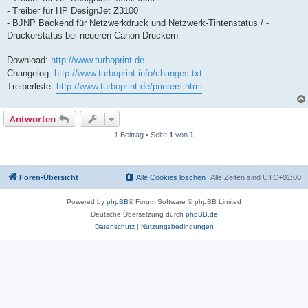
- Treiber für HP DesignJet Z3100
- BJNP Backend für Netzwerkdruck und Netzwerk-Tintenstatus / -
Druckerstatus bei neueren Canon-Druckern
Download:
http://www.turboprint.de
Changelog:
http://www.turboprint.info/changes.txt
Treiberliste:
http://www.turboprint.de/printers.html
Antworten
1 Beitrag • Seite
1
von
1
Foren-Übersicht
Alle Cookies löschen
Alle Zeiten sind
UTC+01:00
Powered by
phpBB
® Forum Software © phpBB Limited
Deutsche Übersetzung durch
phpBB.de
Datenschutz
|
Nutzungsbedingungen