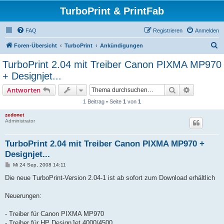
TurboPrint & PrintFab
FAQ
Registrieren
Anmelden
S
Foren-Übersicht
TurboPrint
Ankündigungen
u
TurboPrint 2.04 mit Treiber Canon PIXMA MP970
c
+ Designjet...
h
Suche
Erweiterte
Antworten
e
1 Beitrag • Seite
1
von
1
zedonet
Administrator
TurboPrint 2.04 mit Treiber Canon PIXMA MP970 +
Designjet...
B
Mi 24 Sep, 2008 14:11
e
i
Die neue TurboPrint-Version 2.04-1 ist ab sofort zum Download erhältlich
t
r
a
Neuerungen:
g
- Treiber für Canon PIXMA MP970
- Treiber für HP DesignJet 4000/4500