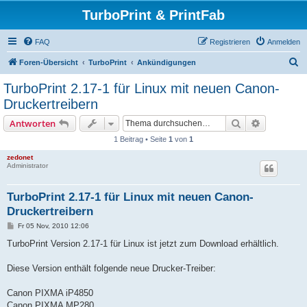
TurboPrint & PrintFab
FAQ
Registrieren
Anmelden
S
Foren-Übersicht
TurboPrint
Ankündigungen
u
TurboPrint 2.17-1 für Linux mit neuen Canon-
c
Druckertreibern
h
Suche
Erweiterte
Antworten
e
1 Beitrag • Seite
1
von
1
zedonet
Administrator
TurboPrint 2.17-1 für Linux mit neuen Canon-
Druckertreibern
B
Fr 05 Nov, 2010 12:06
e
i
TurboPrint Version 2.17-1 für Linux ist jetzt zum Download erhältlich.
t
r
a
Diese Version enthält folgende neue Drucker-Treiber:
g
Canon PIXMA iP4850
Canon PIXMA MP280