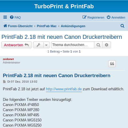
TurboPrint & PrintFab
FAQ
Registrieren
Anmelden
S
Foren-Übersicht
PrintFab Mac
Ankündigungen
u
PrintFab 2.18 mit neuen Canon Druckertreibern
c
Suche
Erweiterte
Antworten
h
1 Beitrag • Seite
1
von
1
e
zedonet
Administrator
PrintFab 2.18 mit neuen Canon Druckertreibern
B
Di 07 Dez, 2010 13:02
e
i
PrintFab 2.18 ist jetzt auf
http://www.printfab.de
zum Download erhältlich.
t
r
a
Die folgenden Treiber wurden hinzugefügt:
g
Canon PIXMA iP4850
Canon PIXMA MP280
Canon PIXMA MP495
Canon PIXMA MG5150
Canon PIXMA MG5250