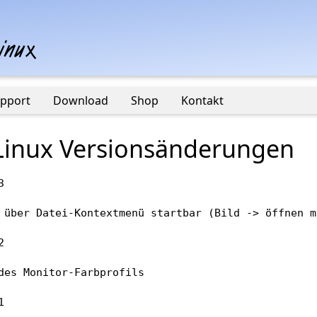
pport
Download
Shop
Kontakt
Linux Versionsänderungen

- Canon MX710/MX715, MX890/MX895 
- Epson Stylus SX235W 
- Epson WorkForce 1100 
- Epson WorkForce WF-7015, WF-7515, WF-7525 
- Epson Stylus Photo 1500, R2000 
- Kompatibilität mit Fedora 17: neues "Sicherheitsmodul" für SELinux

11-jun-12 - 2.25-2

- TurboPrint Monitor meldet unter Ubuntu 12.04 manchm